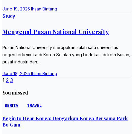
June 19, 2025
Ihsan Bintang
Study
Mengenal Pusan National University
Pusan National University merupakan salah satu universitas
negeri terkemuka di Korea Selatan yang berlokasi di kota Busan,
pusat industri dan…
June 18, 2025
Ihsan Bintang
Posts
1
2
3
pagination
You missed
BERITA
TRAVEL
Begin to Hear Korea: Dengarkan Korea Bersama Park
Bo Gum