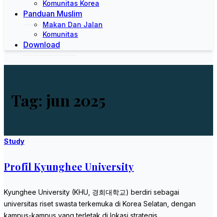
Komunitas Korea
Panduan Muslim
Makan Dan Jalan
Komunitas
Download
Tag:
jun 2025
Study
Profil Kyunghee University
Kyunghee University (KHU, 경희대학교) berdiri sebagai
universitas riset swasta terkemuka di Korea Selatan, dengan
kampus-kampus yang terletak di lokasi strategis…