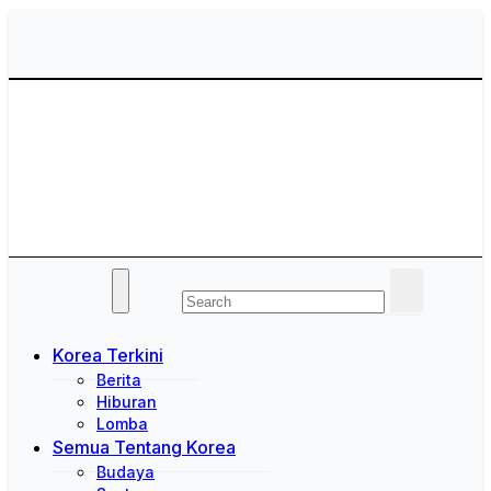
Skip
to
content
Saung Korea
Media Budaya & Bahasa Korea Terdepan
Korea Terkini
Berita
Hiburan
Lomba
Semua Tentang Korea
Budaya