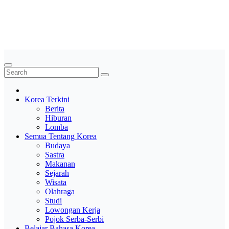
Skip
Saung Korea
to
content
Media Budaya & Bahasa Korea Terdepan
Korea Terkini
Berita
Hiburan
Lomba
Semua Tentang Korea
Budaya
Sastra
Makanan
Sejarah
Wisata
Olahraga
Studi
Lowongan Kerja
Pojok Serba-Serbi
Belajar Bahasa Korea