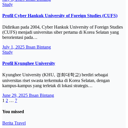
Study
Profil Cyber Hankuk University of Foreign Studies (CUFS)
Didirikan pada 2004, Cyber Hankuk University of Foreign Studies
(CUFS) menjadi universitas siber pertama di Korea Selatan yang
berorientasi pada…
July 1, 2025
Ihsan Bintang
Study
Profil Kyunghee University
Kyunghee University (KHU, 경희대학교) berdiri sebagai
universitas riset swasta terkemuka di Korea Selatan, dengan
kampus-kampus yang terletak di lokasi strategis…
June 29, 2025
Ihsan Bintang
Posts
1
2
…
7
pagination
You missed
Berita
Travel