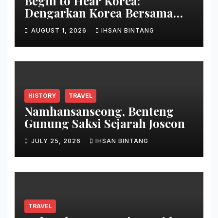
Begin to Hear Korea:
Dengarkan Korea Bersama
Park Bo Gum
AUGUST 1, 2026
IHSAN BINTANG
HISTORY
TRAVEL
Namhansanseong, Benteng
Gunung Saksi Sejarah Joseon
JULY 25, 2026
IHSAN BINTANG
TRAVEL