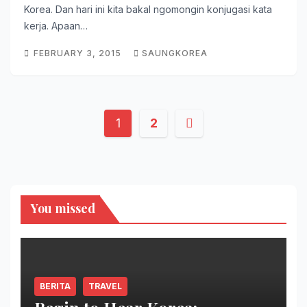
Korea. Dan hari ini kita bakal ngomongin konjugasi kata
kerja. Apaan…
FEBRUARY 3, 2015
SAUNGKOREA
Posts
1
2
pagination
You missed
BERITA
TRAVEL