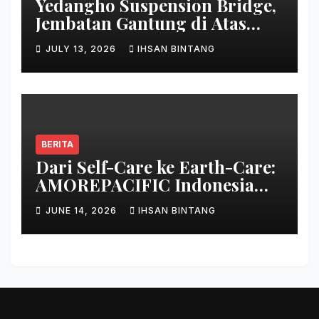
Yedangho Suspension Bridge,
Jembatan Gantung di Atas
Danau
JULY 13, 2026
IHSAN BINTANG
BERITA
Dari Self-Care ke Earth-Care:
AMOREPACIFIC Indonesia
Ciptakan Gerakan
JUNE 14, 2026
IHSAN BINTANG
Keberlanjutan Baru di Bali