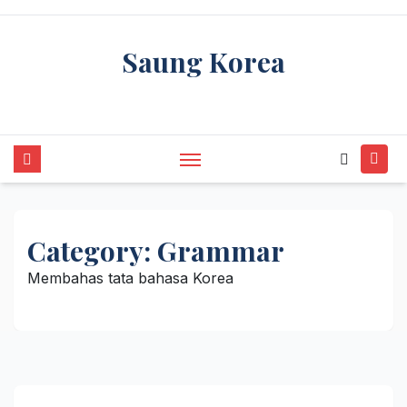
Skip
to
Saung Korea
content
Media Budaya & Bahasa Korea Terdepan
Category:
Grammar
Membahas tata bahasa Korea