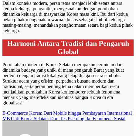
Dalam konteks modern, peran tetua menjadi lebih setara antara
kedua keluarga pengantin, menyesuaikan dengan perubahan
dinamika keluarga di masyarakat Korea masa kini. Ibu dari kedua
belah pihak mengenakan warna khusus sebagai simbol keluarga
masing-masing, menandakan penghormatan setara bagi kedua pihak
keluarga.
Harmoni Antara Tradisi dan Pengaruh
Global
Pernikahan modern di Korea Selatan merupakan cerminan dari
dinamika budaya yang unik, di mana pengaruh Barat yang kuat
bertemu dengan tradisi lokal yang tetap dijaga secara simbolis.
Struktur acara yang efisien, perpaduan busana modern dan
tradisional, serta peran penting tetua dalam memberikan restu
menjadikan pernikahan Korea kontemporer sebuah fenomena
menarik yang merefleksikan identitas bangsa Korea di era
globalisasi.
Post
E‑Commerce Korea: Dari Mobile hingga Pembayaran Internasional
MBTI di Korea Selatan: Dari Tes Psikologi ke Fenomena Sosial
navigation