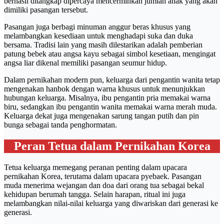
berhasil ditangkap dipercaya mencerminkan jumlah anak yang akan
dimiliki pasangan tersebut.
Pasangan juga berbagi minuman anggur beras khusus yang
melambangkan kesediaan untuk menghadapi suka dan duka
bersama. Tradisi lain yang masih dilestarikan adalah pemberian
patung bebek atau angsa kayu sebagai simbol kesetiaan, mengingat
angsa liar dikenal memiliki pasangan seumur hidup.
Dalam pernikahan modern pun, keluarga dari pengantin wanita tetap
mengenakan hanbok dengan warna khusus untuk menunjukkan
hubungan keluarga. Misalnya, ibu pengantin pria memakai warna
biru, sedangkan ibu pengantin wanita memakai warna merah muda.
Keluarga dekat juga mengenakan sarung tangan putih dan pin
bunga sebagai tanda penghormatan.
Peran Tetua dalam Pernikahan Korea
Tetua keluarga memegang peranan penting dalam upacara
pernikahan Korea, terutama dalam upacara pyebaek. Pasangan
muda menerima wejangan dan doa dari orang tua sebagai bekal
kehidupan berumah tangga. Selain harapan, ritual ini juga
melambangkan nilai-nilai keluarga yang diwariskan dari generasi ke
generasi.