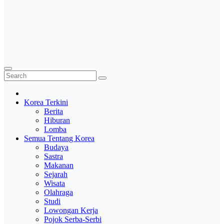
Korea Terkini
Berita
Hiburan
Lomba
Semua Tentang Korea
Budaya
Sastra
Makanan
Sejarah
Wisata
Olahraga
Studi
Lowongan Kerja
Pojok Serba-Serbi