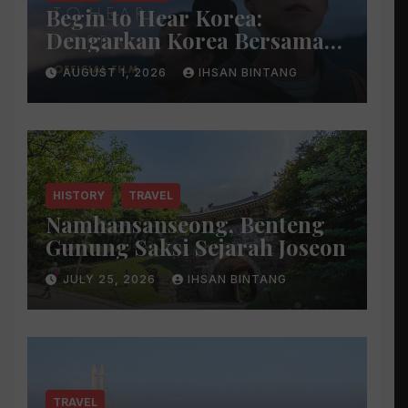
Begin to Hear Korea:
Dengarkan Korea Bersama
Park Bo Gum
AUGUST 1, 2026
IHSAN BINTANG
HISTORY
TRAVEL
Namhansanseong, Benteng
Gunung Saksi Sejarah Joseon
JULY 25, 2026
IHSAN BINTANG
TRAVEL