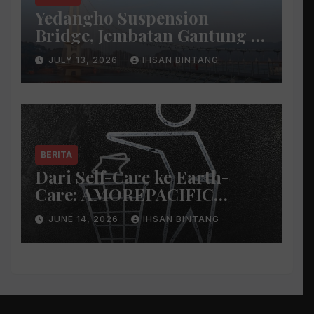
Yedangho Suspension
Bridge, Jembatan Gantung di
Atas Danau
JULY 13, 2026
IHSAN BINTANG
BERITA
Dari Self-Care ke Earth-
Care: AMOREPACIFIC
Indonesia Ciptakan Gerakan
JUNE 14, 2026
IHSAN BINTANG
Keberlanjutan Baru di Bali