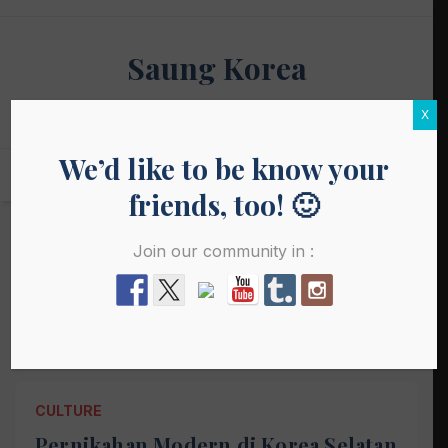
Skip
to
Saung Korea
content
Media Budaya & Bahasa Korea Terdepan
X
We’d like to be know your
friends, too! 🙂
Join our community in :
Tag:
wedding
CULTURE
Pernikahan Modern di Korea Selatan