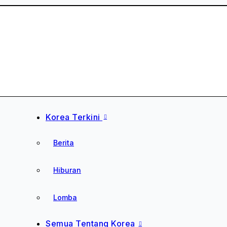
Skip
to
content
Saung Korea
Media Budaya & Bahasa Korea Terdepan
Korea Terkini
Berita
Hiburan
Lomba
Semua Tentang Korea