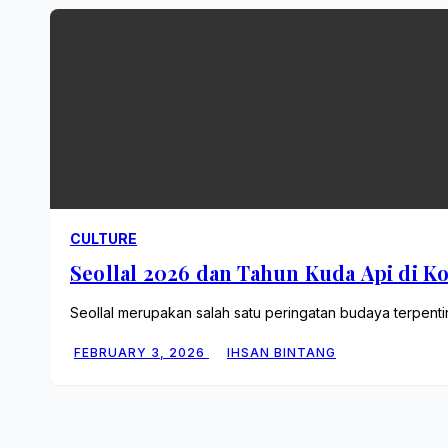
CULTURE
Seollal 2026 dan Tahun Kuda Api di Ko
Seollal merupakan salah satu peringatan budaya terpent
FEBRUARY 3, 2026
IHSAN BINTANG