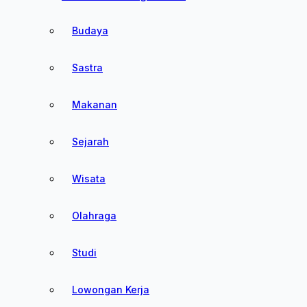
Budaya
Sastra
Makanan
Sejarah
Wisata
Olahraga
Studi
Lowongan Kerja