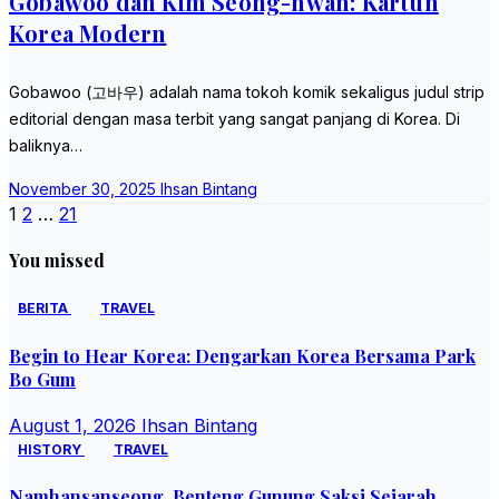
Gobawoo dan Kim Seong-hwan: Kartun
Korea Modern
Gobawoo (고바우) adalah nama tokoh komik sekaligus judul strip
editorial dengan masa terbit yang sangat panjang di Korea. Di
baliknya…
November 30, 2025
Ihsan Bintang
Posts
1
2
…
21
pagination
You missed
BERITA
TRAVEL
Begin to Hear Korea: Dengarkan Korea Bersama Park
Bo Gum
August 1, 2026
Ihsan Bintang
HISTORY
TRAVEL
Namhansanseong, Benteng Gunung Saksi Sejarah