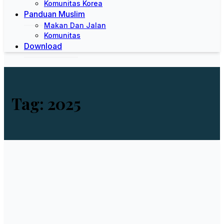
Komunitas Korea
Panduan Muslim
Makan Dan Jalan
Komunitas
Download
Tag:
2025