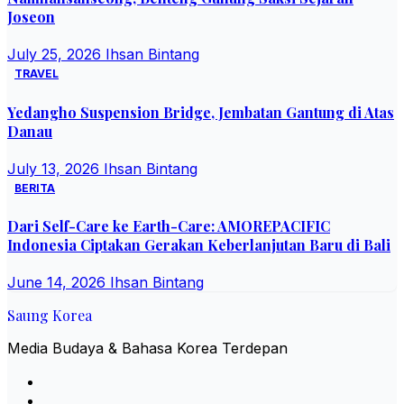
Joseon
July 25, 2026
Ihsan Bintang
TRAVEL
Yedangho Suspension Bridge, Jembatan Gantung di Atas
Danau
July 13, 2026
Ihsan Bintang
BERITA
Dari Self-Care ke Earth-Care: AMOREPACIFIC
Indonesia Ciptakan Gerakan Keberlanjutan Baru di Bali
June 14, 2026
Ihsan Bintang
Saung Korea
Media Budaya & Bahasa Korea Terdepan