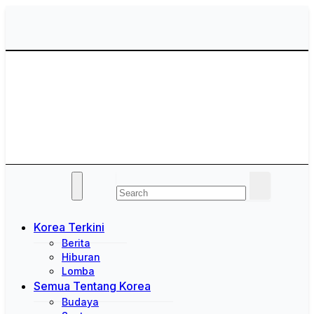
Skip
to
content
Saung Korea
Media Budaya & Bahasa Korea Terdepan
Korea Terkini
Berita
Hiburan
Lomba
Semua Tentang Korea
Budaya