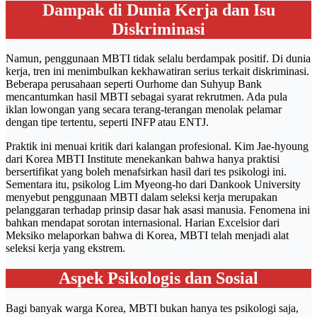
Dampak di Dunia Kerja dan Isu
Diskriminasi
Namun, penggunaan MBTI tidak selalu berdampak positif. Di dunia
kerja, tren ini menimbulkan kekhawatiran serius terkait diskriminasi.
Beberapa perusahaan seperti Ourhome dan Suhyup Bank
mencantumkan hasil MBTI sebagai syarat rekrutmen. Ada pula
iklan lowongan yang secara terang-terangan menolak pelamar
dengan tipe tertentu, seperti INFP atau ENTJ.
Praktik ini menuai kritik dari kalangan profesional. Kim Jae-hyoung
dari Korea MBTI Institute menekankan bahwa hanya praktisi
bersertifikat yang boleh menafsirkan hasil dari tes psikologi ini.
Sementara itu, psikolog Lim Myeong-ho dari Dankook University
menyebut penggunaan MBTI dalam seleksi kerja merupakan
pelanggaran terhadap prinsip dasar hak asasi manusia. Fenomena ini
bahkan mendapat sorotan internasional. Harian Excelsior dari
Meksiko melaporkan bahwa di Korea, MBTI telah menjadi alat
seleksi kerja yang ekstrem.
Aspek Psikologis dan Sosial
Bagi banyak warga Korea, MBTI bukan hanya tes psikologi saja,