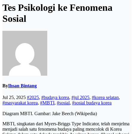
Tes Psikologi ke Fenomena
Sosial
By
Ihsan Bintang
Jul 25, 2025
#2025
,
#budaya korea
,
#jul 2025
,
#korea selatan
,
#masyarakat korea
,
#MBTI
,
#sosial
,
#sosial budaya korea
Diagram MBTI. Gambar: Jake Beech (Wikipedia)
MBTI, singkatan dari Myers-Briggs Type Indicator, telah menjelma
menjadi salah satu fenomena budaya paling mencolok di Korea