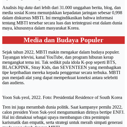
Analisis
big data
dari lebih dari 31.000 unggahan berita, blog, dan
media sosial Korea menunjukkan kepadatan jaringan sebesar 0,998
dalam diskursus MBTI. Ini mengindikasikan bahwa informasi
tentang MBTI tersebar secara luas dan terintegrasi erat dalam dunia
maya, khususnya dalam masyarakat Korea.
Media dan Budaya Populer
Sejak tahun 2022, MBTI makin mengakar dalam budaya populer.
Tayangan televisi, kanal YouTube, dan program hiburan kerap
mengangkat tema ini. Tak sedikit pula idola K-pop seperti BTS,
BLACKPINK, Stray Kids, dan SEVENTEEN yang membagikan
tipe kepribadian mereka kepada penggemar secara terbuka. MBTI
pun menjadi alat yang dapat memperkuat koneksi antara selebriti
dan audiens.
Yoon Suk-yeol, 2022. Foto: Presidential Residence of South Korea
Tren ini juga merambah dunia politik. Saat kampanye pemilu 2022,
calon presiden Yoon Suk-yeol mengumumkan dirinya bertipe ENFJ.
Hal ini dimaknai sebagai upaya membangun citra pemimpin
karismatik dan empatik, serta strategi untuk meraih simpati generasi