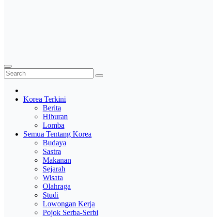
Korea Terkini
Berita
Hiburan
Lomba
Semua Tentang Korea
Budaya
Sastra
Makanan
Sejarah
Wisata
Olahraga
Studi
Lowongan Kerja
Pojok Serba-Serbi