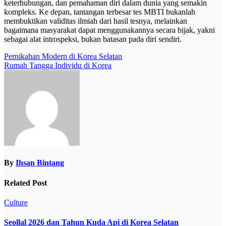
keterhubungan, dan pemahaman diri dalam dunia yang semakin
kompleks. Ke depan, tantangan terbesar tes MBTI bukanlah
membuktikan validitas ilmiah dari hasil tesnya, melainkan
bagaimana masyarakat dapat menggunakannya secara bijak, yakni
sebagai alat introspeksi, bukan batasan pada diri sendiri.
Post
Pernikahan Modern di Korea Selatan
Rumah Tangga Individu di Korea
navigation
By
Ihsan Bintang
Related Post
Culture
Seollal 2026 dan Tahun Kuda Api di Korea Selatan