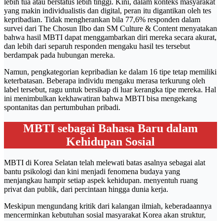
lebih tua atau berstatus lebih tinggi. Kini, dalam konteks masyarakat
yang makin individualistis dan digital, peran itu digantikan oleh tes
kepribadian. Tidak mengherankan bila 77,6% responden dalam
survei dari The Chosun Ilbo dan SM Culture & Content menyatakan
bahwa hasil MBTI dapat menggambarkan diri mereka secara akurat,
dan lebih dari separuh responden mengaku hasil tes tersebut
berdampak pada hubungan mereka.
Namun, pengkategorian kepribadian ke dalam 16 tipe tetap memiliki
keterbatasan. Beberapa individu mengaku merasa terkurung oleh
label tersebut, ragu untuk bersikap di luar kerangka tipe mereka. Hal
ini menimbulkan kekhawatiran bahwa MBTI bisa mengekang
spontanitas dan pertumbuhan pribadi.
MBTI sebagai Bahasa Baru dalam
Kehidupan Sosial
MBTI di Korea Selatan telah melewati batas asalnya sebagai alat
bantu psikologi dan kini menjadi fenomena budaya yang
menjangkau hampir setiap aspek kehidupan. menyentuh ruang
privat dan publik, dari percintaan hingga dunia kerja.
Meskipun mengundang kritik dari kalangan ilmiah, keberadaannya
mencerminkan kebutuhan sosial masyarakat Korea akan struktur,