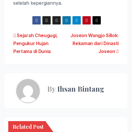
setelah kepergiannya.
Post
Sejarah Cheugugi,
Joseon Wangjo Sillok:
Pengukur Hujan
Rekaman dari Dinasti
navigation
Pertama di Dunia
Joseon
By
Ihsan Bintang
Related Post