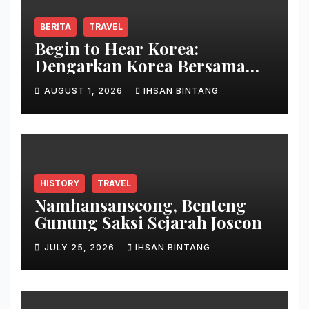
BERITA
TRAVEL
Begin to Hear Korea:
Dengarkan Korea Bersama
Park Bo Gum
AUGUST 1, 2026
IHSAN BINTANG
HISTORY
TRAVEL
Namhansanseong, Benteng
Gunung Saksi Sejarah Joseon
JULY 25, 2026
IHSAN BINTANG