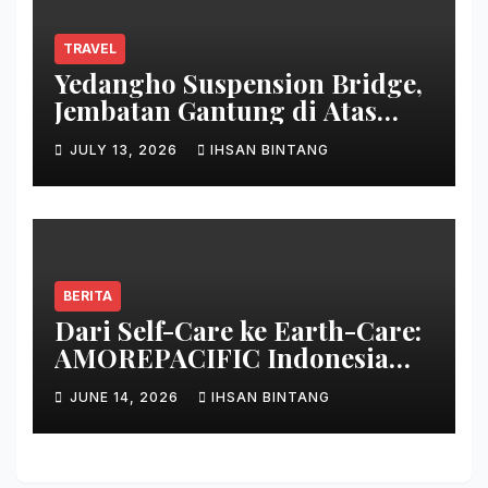
TRAVEL
Yedangho Suspension Bridge,
Jembatan Gantung di Atas
Danau
JULY 13, 2026
IHSAN BINTANG
BERITA
Dari Self-Care ke Earth-Care:
AMOREPACIFIC Indonesia
Ciptakan Gerakan
JUNE 14, 2026
IHSAN BINTANG
Keberlanjutan Baru di Bali