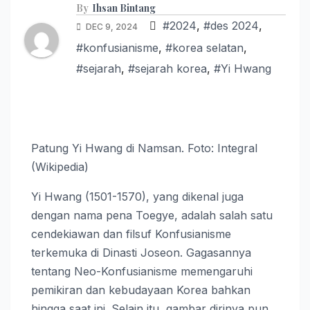
By
Ihsan Bintang
#2024
,
#des 2024
,
DEC 9, 2024
#konfusianisme
,
#korea selatan
,
#sejarah
,
#sejarah korea
,
#Yi Hwang
Patung Yi Hwang di Namsan. Foto: Integral
(Wikipedia)
Yi Hwang (1501-1570), yang dikenal juga
dengan nama pena Toegye, adalah salah satu
cendekiawan dan filsuf Konfusianisme
terkemuka di Dinasti Joseon. Gagasannya
tentang Neo-Konfusianisme memengaruhi
pemikiran dan kebudayaan Korea bahkan
hingga saat ini. Selain itu, gambar dirinya pun