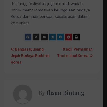
Juldarigi, festival ini juga menjadi wadah
untuk mempromosikan keunggulan budaya
Korea dan memperkuat keselarasan dalam
komunitas.
Post
Bangasayusang:
Ttakji: Permainan
Jejak Budaya Buddhis
Tradisional Korea
navigation
Korea
By
Ihsan Bintang