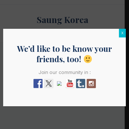
Skip
to
Saung Korea
content
Media Budaya & Bahasa Korea Terdepan
X
We’d like to be know your
friends, too!
Join our community in :