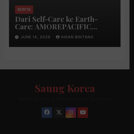
BERITA
Dari Self-Care ke Earth-
Care: AMOREPACIFIC
Indonesia Ciptakan Gerakan
JUNE 14, 2026
IHSAN BINTANG
Keberlanjutan Baru di Bali
Saung Korea
Media Budaya & Bahasa Korea Terdepan