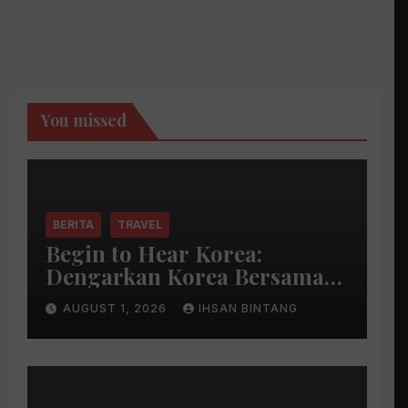
You missed
BERITA
TRAVEL
Begin to Hear Korea:
Dengarkan Korea Bersama
Park Bo Gum
AUGUST 1, 2026
IHSAN BINTANG