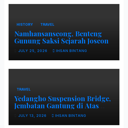
HISTORY
TRAVEL
Namhansanseong, Benteng
Gunung Saksi Sejarah Joseon
JULY 25, 2026
IHSAN BINTANG
TRAVEL
Yedangho Suspension Bridge,
Jembatan Gantung di Atas
Danau
JULY 13, 2026
IHSAN BINTANG