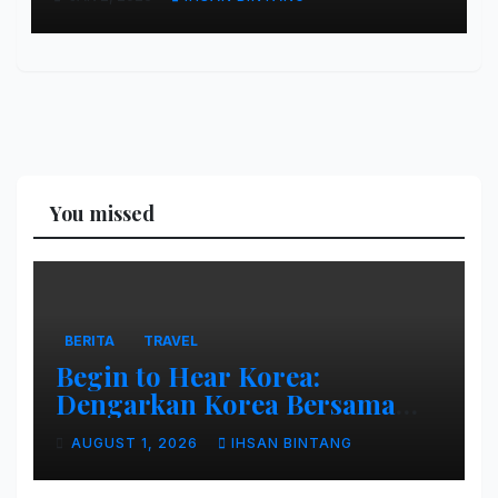
You missed
BERITA
TRAVEL
Begin to Hear Korea:
Dengarkan Korea Bersama
Park Bo Gum
AUGUST 1, 2026
IHSAN BINTANG