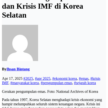
dan Krisis IMF di Korea
Selatan
By
Ihsan Bintang
Apr 17, 2025
#2025
,
#apr 2025
,
#ekonomi korea
,
#emas
,
#krisis
IMF
,
#masyarakat korea
,
#pengumpulan emas
,
#sejarah korea
Gerakan pengumpulan emas. Foto: National Archives of Korea
Pada tahun 1997, Korea Selatan menghadapi krisis ekonomi yang
hampir melumpuhkan seluruh sistem keuangan negara. Krisis ini