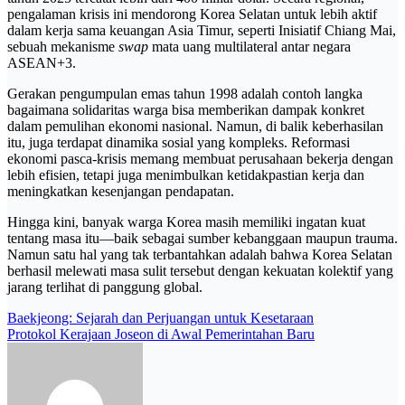
pengalaman krisis ini mendorong Korea Selatan untuk lebih aktif
dalam kerja sama keuangan Asia Timur, seperti Inisiatif Chiang Mai,
sebuah mekanisme
swap
mata uang multilateral antar negara
ASEAN+3.
Gerakan pengumpulan emas tahun 1998 adalah contoh langka
bagaimana solidaritas warga bisa memberikan dampak konkret
dalam pemulihan ekonomi nasional. Namun, di balik keberhasilan
itu, juga terdapat dinamika sosial yang kompleks. Reformasi
ekonomi pasca-krisis memang membuat perusahaan bekerja dengan
lebih efisien, tetapi juga menimbulkan ketidakpastian kerja dan
meningkatkan kesenjangan pendapatan.
Hingga kini, banyak warga Korea masih memiliki ingatan kuat
tentang masa itu—baik sebagai sumber kebanggaan maupun trauma.
Namun satu hal yang tak terbantahkan adalah bahwa Korea Selatan
berhasil melewati masa sulit tersebut dengan kekuatan kolektif yang
jarang terlihat di panggung global.
Post
Baekjeong: Sejarah dan Perjuangan untuk Kesetaraan
Protokol Kerajaan Joseon di Awal Pemerintahan Baru
navigation