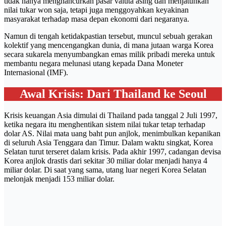
tidak hanya menghancurkan pasar valuta asing dan menjatuhkan
nilai tukar won saja, tetapi juga menggoyahkan keyakinan
masyarakat terhadap masa depan ekonomi dari negaranya.
Namun di tengah ketidakpastian tersebut, muncul sebuah gerakan
kolektif yang mencengangkan dunia, di mana jutaan warga Korea
secara sukarela menyumbangkan emas milik pribadi mereka untuk
membantu negara melunasi utang kepada Dana Moneter
Internasional (IMF).
Awal Krisis: Dari Thailand ke Seoul
Krisis keuangan Asia dimulai di Thailand pada tanggal 2 Juli 1997,
ketika negara itu menghentikan sistem nilai tukar tetap terhadap
dolar AS. Nilai mata uang baht pun anjlok, menimbulkan kepanikan
di seluruh Asia Tenggara dan Timur. Dalam waktu singkat, Korea
Selatan turut terseret dalam krisis. Pada akhir 1997, cadangan devisa
Korea anjlok drastis dari sekitar 30 miliar dolar menjadi hanya 4
miliar dolar. Di saat yang sama, utang luar negeri Korea Selatan
melonjak menjadi 153 miliar dolar.