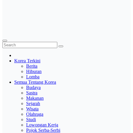
Korea Terkini
Berita
Hiburan
Lomba
Semua Tentang Korea
Budaya
Sastra
Makanan
Sejarah
Wisata
Olahraga
Studi
Lowongan Kerja
Pojok Serba-Serbi