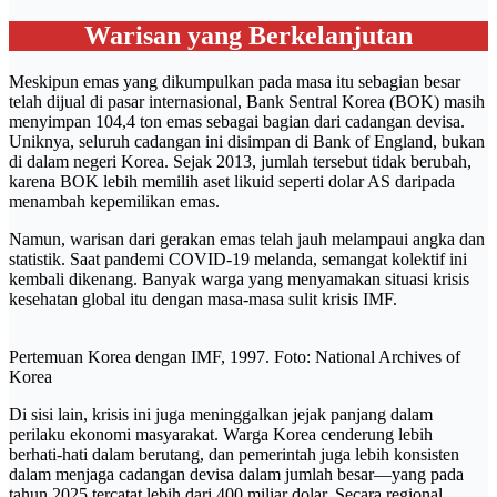
Warisan yang Berkelanjutan
Meskipun emas yang dikumpulkan pada masa itu sebagian besar
telah dijual di pasar internasional, Bank Sentral Korea (BOK) masih
menyimpan 104,4 ton emas sebagai bagian dari cadangan devisa.
Uniknya, seluruh cadangan ini disimpan di Bank of England, bukan
di dalam negeri Korea. Sejak 2013, jumlah tersebut tidak berubah,
karena BOK lebih memilih aset likuid seperti dolar AS daripada
menambah kepemilikan emas.
Namun, warisan dari gerakan emas telah jauh melampaui angka dan
statistik. Saat pandemi COVID-19 melanda, semangat kolektif ini
kembali dikenang. Banyak warga yang menyamakan situasi krisis
kesehatan global itu dengan masa-masa sulit krisis IMF.
Pertemuan Korea dengan IMF, 1997. Foto: National Archives of
Korea
Di sisi lain, krisis ini juga meninggalkan jejak panjang dalam
perilaku ekonomi masyarakat. Warga Korea cenderung lebih
berhati-hati dalam berutang, dan pemerintah juga lebih konsisten
dalam menjaga cadangan devisa dalam jumlah besar—yang pada
tahun 2025 tercatat lebih dari 400 miliar dolar. Secara regional,