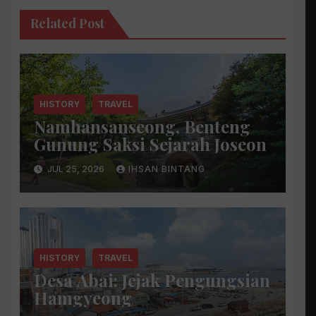
Related Post
HISTORY
TRAVEL
Namhansanseong, Benteng
Gunung Saksi Sejarah Joseon
JUL 25, 2026
IHSAN BINTANG
HISTORY
TRAVEL
Desa Abai: Jejak Pengungsian
Hamgyeong