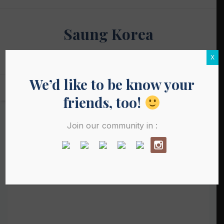
Skip
to
Saung Korea
content
Media Budaya & Bahasa Korea Terdepan
X
We’d like to be know your
friends, too!
Join our community in :
HISTORY