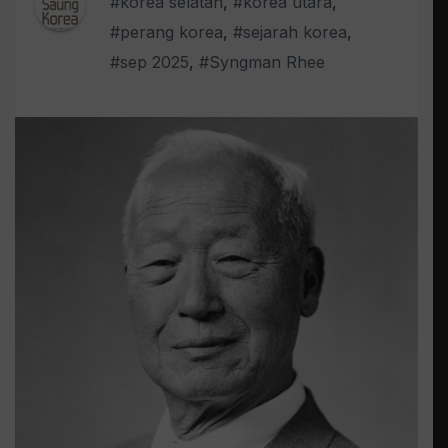
#korea selatan
,
#korea utara
,
#perang korea
,
#sejarah korea
,
#sep 2025
,
#Syngman Rhee