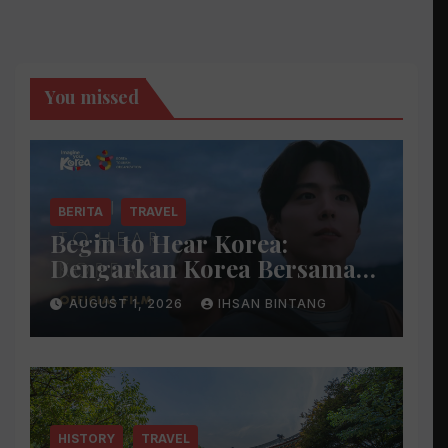
You missed
BERITA
TRAVEL
Begin to Hear Korea:
Dengarkan Korea Bersama
Park Bo Gum
AUGUST 1, 2026
IHSAN BINTANG
HISTORY
TRAVEL