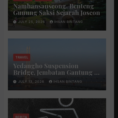
Namhansanseong, Benteng
Gunung Saksi Sejarah Joseon
JULY 25, 2026
IHSAN BINTANG
TRAVEL
Yedangho Suspension
Bridge, Jembatan Gantung di
Atas Danau
JULY 13, 2026
IHSAN BINTANG
BERITA