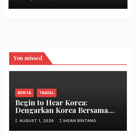
You missed
BERITA
TRAVEL
Begin to Hear Korea:
Dengarkan Korea Bersama
Park Bo Gum
AUGUST 1, 2026
IHSAN BINTANG