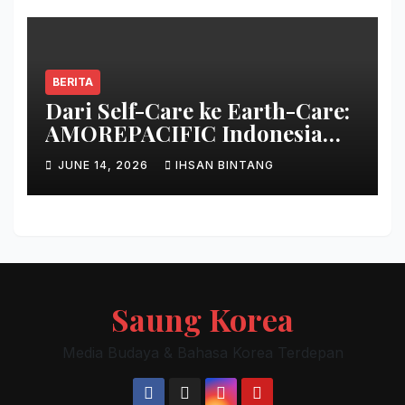
BERITA
Dari Self-Care ke Earth-Care:
AMOREPACIFIC Indonesia
Ciptakan Gerakan
JUNE 14, 2026
IHSAN BINTANG
Keberlanjutan Baru di Bali
Saung Korea
Media Budaya & Bahasa Korea Terdepan