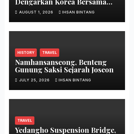
Dengarkan Korea Bersama
Park Bo Gum
AUGUST 1, 2026
IHSAN BINTANG
HISTORY
TRAVEL
Namhansanseong, Benteng
Gunung Saksi Sejarah Joseon
JULY 25, 2026
IHSAN BINTANG
TRAVEL
Yedangho Suspension Bridge,