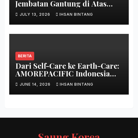
Jembatan Gantung di Atas
Danau
JULY 13, 2026
IHSAN BINTANG
BERITA
Dari Self-Care ke Earth-Care:
AMOREPACIFIC Indonesia
Ciptakan Gerakan
JUNE 14, 2026
IHSAN BINTANG
Keberlanjutan Baru di Bali
Saung Korea