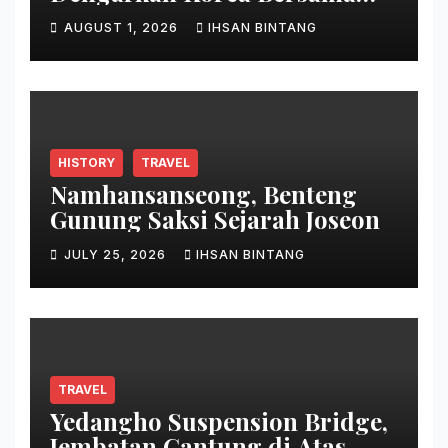
Park Bo Gum
AUGUST 1, 2026
IHSAN BINTANG
HISTORY
TRAVEL
Namhansanseong, Benteng
Gunung Saksi Sejarah Joseon
JULY 25, 2026
IHSAN BINTANG
TRAVEL
Yedangho Suspension Bridge,
Jembatan Gantung di Atas