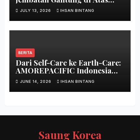
Danau
JULY 13, 2026
IHSAN BINTANG
BERITA
Dari Self-Care ke Earth-Care:
AMOREPACIFIC Indonesia
Ciptakan Gerakan
JUNE 14, 2026
IHSAN BINTANG
Keberlanjutan Baru di Bali
Saung Korea