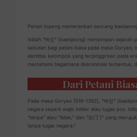
Penari topeng memerankan seorang baekjeong.
Istilah “백정” (baekjeong) menyimpan sejarah 
sebutan bagi petani biasa pada masa Goryeo, 
identitas kelompok yang terpinggirkan pada era 
memahami bagaimana diskriminasi terbentuk, 
Dari Petani Bia
Pada masa Goryeo (918–1392), “백정” (baekjong)
negara seperti wajib militer atau tugas pos. Ist
“tanpa” atau “tidak,” dan “정(丁)” yang merujuk
tanpa tugas negara.”