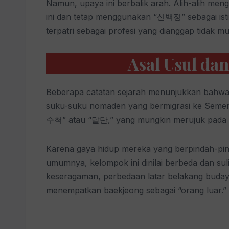
Namun, upaya ini berbalik arah. Alih-alih m
ini dan tetap menggunakan “신백정” sebagai ist
terpatri sebagai profesi yang dianggap tidak mu
Asal Usul dan
Beberapa catatan sejarah menunjukkan bahwa
suku-suku nomaden yang bermigrasi ke Semen
수척” atau “달단,” yang mungkin merujuk pada su
Karena gaya hidup mereka yang berpindah-pind
umumnya, kelompok ini dinilai berbeda dan suli
keseragaman, perbedaan latar belakang buday
menempatkan baekjeong sebagai “orang luar.”