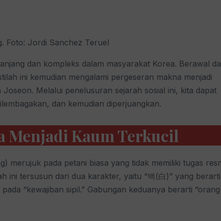
 Foto: Jordi Sanchez Teruel
panjang dan kompleks dalam masyarakat Korea. Berawal da
istilah ini kemudian mengalami pergeseran makna menjadi
Joseon. Melalui penelusuran sejarah sosial ini, kita dapat
dilembagakan, dan kemudian diperjuangkan.
sa Menjadi Kaum Terkucil
 merujuk pada petani biasa yang tidak memiliki tugas res
ilah ini tersusun dari dua karakter, yaitu “백(白)” yang berarti
 pada “kewajiban sipil.” Gabungan keduanya berarti “orang