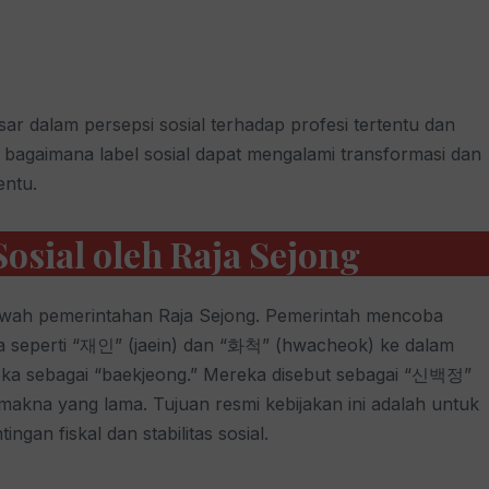
r dalam persepsi sosial terhadap profesi tertentu dan
g bagaimana label sosial dapat mengalami transformasi dan
entu.
osial oleh Raja Sejong
bawah pemerintahan Raja Sejong. Pemerintah mencoba
eperti “재인” (jaein) dan “화척” (hwacheok) ke dalam
reka sebagai “baekjeong.” Mereka disebut sebagai “신백정”
kna yang lama. Tujuan resmi kebijakan ini adalah untuk
gan fiskal dan stabilitas sosial.