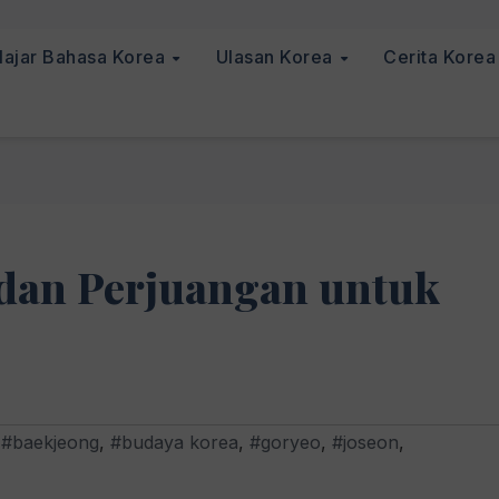
lajar Bahasa Korea
Ulasan Korea
Cerita Kore
 dan Perjuangan untuk
,
#baekjeong
,
#budaya korea
,
#goryeo
,
#joseon
,