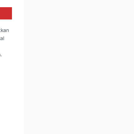
kkan
al
.