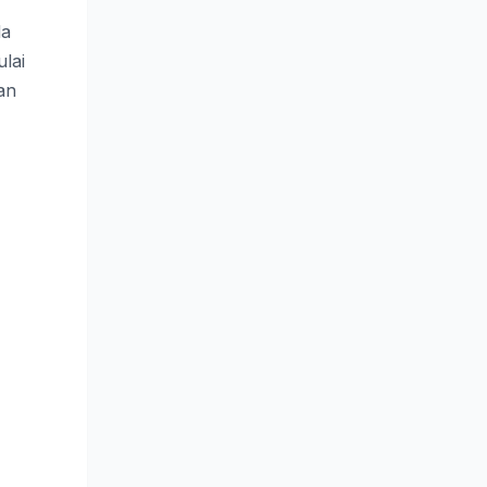
da
lai
an