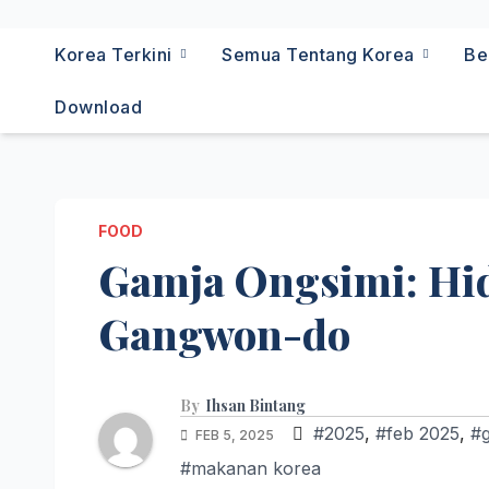
Korea Terkini
Semua Tentang Korea
Be
Download
FOOD
Gamja Ongsimi: Hid
Gangwon-do
By
Ihsan Bintang
#2025
,
#feb 2025
,
#g
FEB 5, 2025
#makanan korea