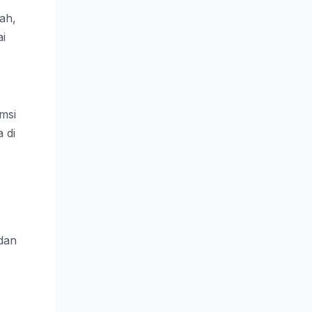
ah,
i
msi
 di
 dan