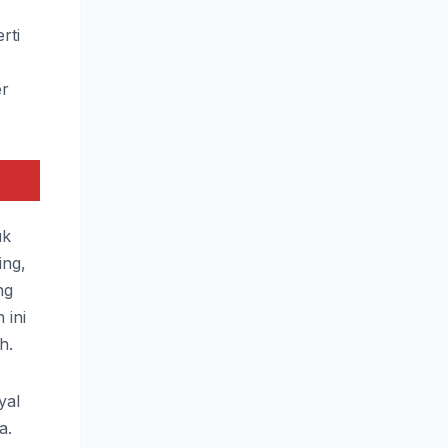
rti
er
uk
ing,
ng
 ini
h.
yal
a.