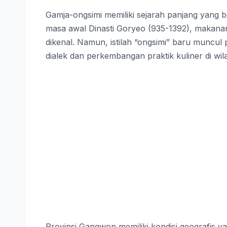
Gamja-ongsimi memiliki sejarah panjang yang
masa awal Dinasti Goryeo (935-1392), makanan
dikenal. Namun, istilah “ongsimi” baru muncu
dialek dan perkembangan praktik kuliner di wil
Provinsi Gangwon memiliki kondisi geografis y