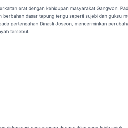
 berkaitan erat dengan kehidupan masyarakat Gangwon. Pa
 berbahan dasar tepung terigu seperti sujebi dan guksu mu
l pada pertengahan Dinasti Joseon, mencerminkan perubah
ayah tersebut.
ang didominasi pegunungan dengan iklim yang lebih sejuk,