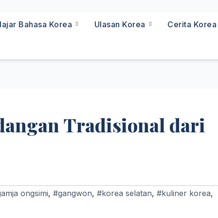
lajar Bahasa Korea
Ulasan Korea
Cerita Kore
angan Tradisional dari
amja ongsimi
,
#gangwon
,
#korea selatan
,
#kuliner korea
,