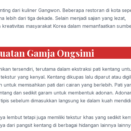
enting dari kuliner Gangwon. Beberapa restoran di kota sepe
lebih dari tiga dekade. Selain menjadi sajian yang lezat,
an kreativitas masyarakat Korea dalam memanfaatkan sumb
uatan Gamja Ongsimi
kan tersendiri, terutama dalam ekstraksi pati kentang unt
kstur yang kenyal. Kentang dikupas lalu diparut atau digil
ntuk memisahkan pati dari cairan yang berlebih. Pati ya
tang dan sedikit garam untuk membentuk adonan. Adonan
 tipis sebelum dimasukkan langsung ke dalam kuah mendidi
a lembut tetapi juga memiliki tekstur khas yang sedikit ken
a dari pangsit kentang di berbagai hidangan lainnya lainny