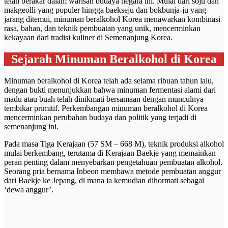
telah berakar dalam warisan budaya negara ini. Mulai dari soju dan
makgeolli yang populer hingga baekseju dan bokbunja-ju yang
jarang ditemui, minuman beralkohol Korea menawarkan kombinasi
rasa, bahan, dan teknik pembuatan yang unik, mencerminkan
kekayaan dari tradisi kuliner di Semenanjung Korea.
Sejarah Minuman Beralkohol di Korea
Minuman beralkohol di Korea telah ada selama ribuan tahun lalu,
dengan bukti menunjukkan bahwa minuman fermentasi alami dari
madu atau buah telah dinikmati bersamaan dengan munculnya
tembikar primitif. Perkembangan minuman beralkohol di Korea
mencerminkan perubahan budaya dan politik yang terjadi di
semenanjung ini.
Pada masa Tiga Kerajaan (57 SM – 668 M), teknik produksi alkohol
mulai berkembang, terutama di Kerajaan Baekje yang memainkan
peran penting dalam menyebarkan pengetahuan pembuatan alkohol.
Seorang pria bernama Inbeon membawa metode pembuatan anggur
dari Baekje ke Jepang, di mana ia kemudian dihormati sebagai
‘dewa anggur’.