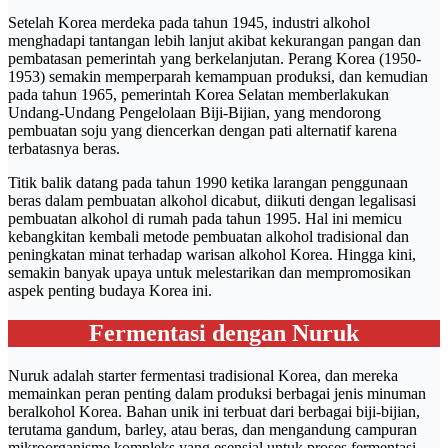
Setelah Korea merdeka pada tahun 1945, industri alkohol
menghadapi tantangan lebih lanjut akibat kekurangan pangan dan
pembatasan pemerintah yang berkelanjutan. Perang Korea (1950-
1953) semakin memperparah kemampuan produksi, dan kemudian
pada tahun 1965, pemerintah Korea Selatan memberlakukan
Undang-Undang Pengelolaan Biji-Bijian, yang mendorong
pembuatan soju yang diencerkan dengan pati alternatif karena
terbatasnya beras.
Titik balik datang pada tahun 1990 ketika larangan penggunaan
beras dalam pembuatan alkohol dicabut, diikuti dengan legalisasi
pembuatan alkohol di rumah pada tahun 1995. Hal ini memicu
kebangkitan kembali metode pembuatan alkohol tradisional dan
peningkatan minat terhadap warisan alkohol Korea. Hingga kini,
semakin banyak upaya untuk melestarikan dan mempromosikan
aspek penting budaya Korea ini.
Fermentasi dengan Nuruk
Nuruk adalah starter fermentasi tradisional Korea, dan mereka
memainkan peran penting dalam produksi berbagai jenis minuman
beralkohol Korea. Bahan unik ini terbuat dari berbagai biji-bijian,
terutama gandum, barley, atau beras, dan mengandung campuran
mikroorganisme kompleks yang esensial untuk proses fermentasi.