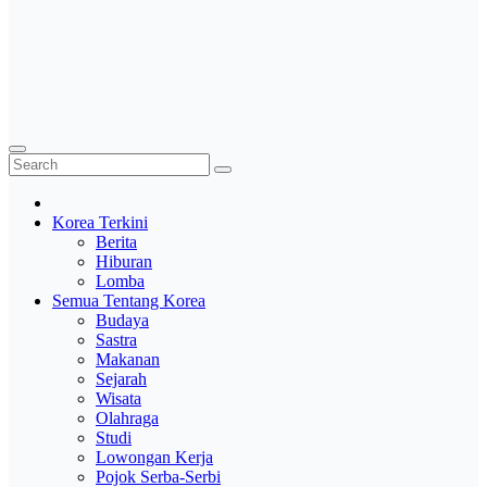
Korea Terkini
Berita
Hiburan
Lomba
Semua Tentang Korea
Budaya
Sastra
Makanan
Sejarah
Wisata
Olahraga
Studi
Lowongan Kerja
Pojok Serba-Serbi