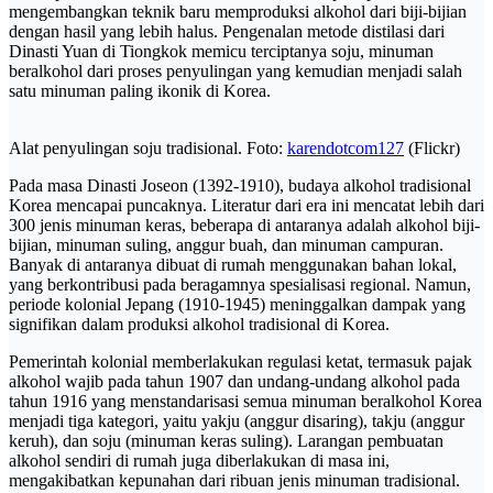
mengembangkan teknik baru memproduksi alkohol dari biji-bijian
dengan hasil yang lebih halus. Pengenalan metode distilasi dari
Dinasti Yuan di Tiongkok memicu terciptanya soju, minuman
beralkohol dari proses penyulingan yang kemudian menjadi salah
satu minuman paling ikonik di Korea.
Alat penyulingan soju tradisional. Foto:
karendotcom127
(Flickr)
Pada masa Dinasti Joseon (1392-1910), budaya alkohol tradisional
Korea mencapai puncaknya. Literatur dari era ini mencatat lebih dari
300 jenis minuman keras, beberapa di antaranya adalah alkohol biji-
bijian, minuman suling, anggur buah, dan minuman campuran.
Banyak di antaranya dibuat di rumah menggunakan bahan lokal,
yang berkontribusi pada beragamnya spesialisasi regional. Namun,
periode kolonial Jepang (1910-1945) meninggalkan dampak yang
signifikan dalam produksi alkohol tradisional di Korea.
Pemerintah kolonial memberlakukan regulasi ketat, termasuk pajak
alkohol wajib pada tahun 1907 dan undang-undang alkohol pada
tahun 1916 yang menstandarisasi semua minuman beralkohol Korea
menjadi tiga kategori, yaitu yakju (anggur disaring), takju (anggur
keruh), dan soju (minuman keras suling). Larangan pembuatan
alkohol sendiri di rumah juga diberlakukan di masa ini,
mengakibatkan kepunahan dari ribuan jenis minuman tradisional.