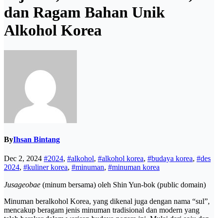
dan Ragam Bahan Unik
Alkohol Korea
By
Ihsan Bintang
Dec 2, 2024
#2024
,
#alkohol
,
#alkohol korea
,
#budaya korea
,
#des
2024
,
#kuliner korea
,
#minuman
,
#minuman korea
Jusageobae
(minum bersama) oleh Shin Yun-bok (public domain)
Minuman beralkohol Korea, yang dikenal juga dengan nama “sul”,
mencakup beragam jenis minuman tradisional dan modern yang