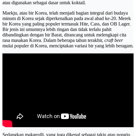
atau digunakan sebagai dasar untuk koktail.
Maekju, atau bir Korea, telah menjadi bagian integral dari budaya
minum di Korea sejak diperkenalkan pada awal abad ke-20. Merek
bir Korea yang paling populer termasuk Hite, Cass, dan OB Lager.
Bir jenis ini umumnya lebih ringan dan tidak terlalu pahit
dibandingkan dengan bir Barat, dirancang untuk melengkapi cita
rasa masakan Korea. Dalam beberapa tahun terakhir,
craft beer
mulai populer di Korea, menciptakan variasi bir yang lebih beragam.
Sedangkan makgeolli, yang juga dikenal sebagai takju atau nongju,