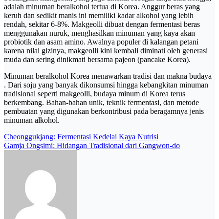
adalah minuman beralkohol tertua di Korea. Anggur beras yang
keruh dan sedikit manis ini memiliki kadar alkohol yang lebih
rendah, sekitar 6-8%. Makgeolli dibuat dengan fermentasi beras
menggunakan nuruk, menghasilkan minuman yang kaya akan
probiotik dan asam amino. Awalnya populer di kalangan petani
karena nilai gizinya, makgeolli kini kembali diminati oleh generasi
muda dan sering dinikmati bersama pajeon (pancake Korea).
Minuman beralkohol Korea menawarkan tradisi dan makna budaya
. Dari soju yang banyak dikonsumsi hingga kebangkitan minuman
tradisional seperti makgeolli, budaya minum di Korea terus
berkembang. Bahan-bahan unik, teknik fermentasi, dan metode
pembuatan yang digunakan berkontribusi pada beragamnya jenis
minuman alkohol.
Post
Cheonggukjang: Fermentasi Kedelai Kaya Nutrisi
Gamja Ongsimi: Hidangan Tradisional dari Gangwon-do
navigation