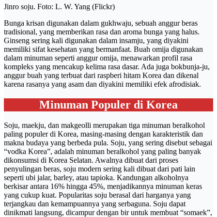
Jinro soju. Foto: L. W. Yang (Flickr)
Bunga krisan digunakan dalam gukhwaju, sebuah anggur beras
tradisional, yang memberikan rasa dan aroma bunga yang halus.
Ginseng sering kali digunakan dalam insamju, yang diyakini
memiliki sifat kesehatan yang bermanfaat. Buah omija digunakan
dalam minuman seperti anggur omija, menawarkan profil rasa
kompleks yang mencakup kelima rasa dasar. Ada juga bokbunja-ju,
anggur buah yang terbuat dari raspberi hitam Korea dan dikenal
karena rasanya yang asam dan diyakini memiliki efek afrodisiak.
Minuman Populer di Korea
Soju, maekju, dan makgeolli merupakan tiga minuman beralkohol
paling populer di Korea, masing-masing dengan karakteristik dan
makna budaya yang berbeda pula. Soju, yang sering disebut sebagai
“vodka Korea”, adalah minuman beralkohol yang paling banyak
dikonsumsi di Korea Selatan. Awalnya dibuat dari proses
penyulingan beras, soju modern sering kali dibuat dari pati lain
seperti ubi jalar, barley, atau tapioka. Kandungan alkoholnya
berkisar antara 16% hingga 45%, menjadikannya minuman keras
yang cukup kuat. Popularitas soju berasal dari harganya yang
terjangkau dan kemampuannya yang serbaguna. Soju dapat
dinikmati langsung, dicampur dengan bir untuk membuat “somaek”,