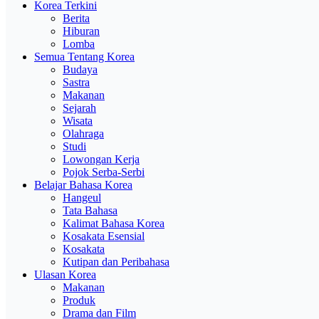
Korea Terkini
Berita
Hiburan
Lomba
Semua Tentang Korea
Budaya
Sastra
Makanan
Sejarah
Wisata
Olahraga
Studi
Lowongan Kerja
Pojok Serba-Serbi
Belajar Bahasa Korea
Hangeul
Tata Bahasa
Kalimat Bahasa Korea
Kosakata Esensial
Kosakata
Kutipan dan Peribahasa
Ulasan Korea
Makanan
Produk
Drama dan Film