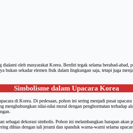
ng dialami oleh masyarakat Korea. Berdiri tegak selama berabad-abad,
nnya bukan sekadar elemen fisik dalam lingkungan saja, tetapi juga m
Simbolisme dalam Upacara Korea
an upacara di Korea. Di pedesaan, pohon ini sering menjadi pusat upac
ang menghubungkan nilai-nilai moral dengan penghormatan terhadap a
ungan.
an sebagai dekorasi simbolis. Pohon ini melambangkan harapan akan 
ring dihias dengan tali jerami dan spanduk warna-warni selama upaca