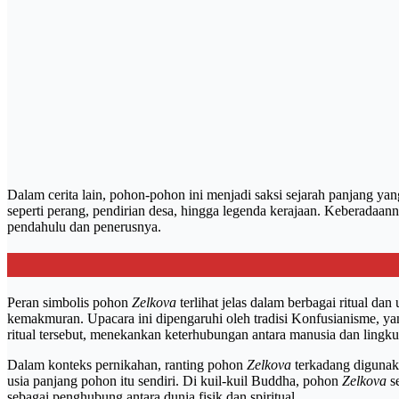
Dalam cerita lain, pohon-pohon ini menjadi saksi sejarah panjang ya
seperti perang, pendirian desa, hingga legenda kerajaan. Keberadaa
pendahulu dan penerusnya.
Peran simbolis pohon
Zelkova
terlihat jelas dalam berbagai ritual d
kemakmuran. Upacara ini dipengaruhi oleh tradisi Konfusianisme, y
ritual tersebut, menekankan keterhubungan antara manusia dan lingk
Dalam konteks pernikahan, ranting pohon
Zelkova
terkadang digunak
usia panjang pohon itu sendiri. Di kuil-kuil Buddha, pohon
Zelkova
se
sebagai penghubung antara dunia fisik dan spiritual.