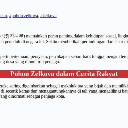
atan
,
#pohon zelkova
,
#zelkova
mu
(정자나무) memainkan peran penting dalam kehidupan sosial, lingkung
n peneduh di negara ini. Selain memberikan perlindungan dari sinar ma
perti pertemuan, perayaan, percakapan sehari-hari, hingga menjadi te
g desa yang dihuni roh penjaga.
Pohon Zelkova dalam Cerita Rakyat
ereka sering digambarkan sebagai makhluk tua yang bijak dan memili
i secarik kertas dan menggantungkannya di tali yang mengelilingi bat
ng dihormati sebagai penjaga kota.