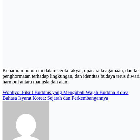
Kehadiran pohon ini dalam cerita rakyat, upacara keagamaan, dan 
penghormatan terhadap lingkungan, dan identitas budaya terus diwaris
harmoni antara manusia dan alam.
Post
Wonhyo: Filsuf Buddhis yang Mengubah Wajah Buddha Korea
Bahasa Isyarat Korea: Sejarah dan Perkembangannya
navigation