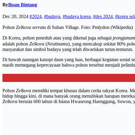
By
Ihsan Bintang
Dec 20, 2024
#2024
,
#budaya
,
#budaya korea
,
#des 2024
,
#korea sel
Pohon
Zelkova serrata
di Suhan Village. Foto: Pmlydon (Wikipedia)
Di Korea, pohon peneduh atau yang dikenal juga sebagai
jeongjana
adalah pohon
Zelkova
(
Neutinamu
), yang mencakup sekitar 80% poho
masyarakat dan simbol budaya yang telah diwariskan turun-temurun.
Di bawah naungan kanopi daun yang luas, berbagai kegiatan sosial se
masih memegang kepercayaan bahwa pohon tersebut menjadi pelindun
Pohon
Zelkova
memiliki tempat khusus dalam cerita rakyat Korea. M
hidup hingga kini, di mana banyak orang menuliskan harapan mereka d
Zelkova
berusia 600 tahun di Istana Hwaseong Haenggung, Suwon, ya