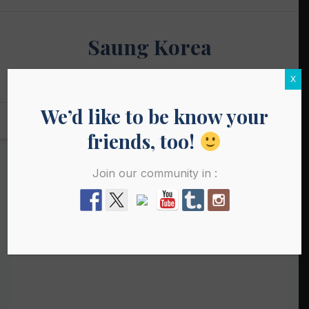
Skip
to
Saung Korea
content
Media Budaya & Bahasa Korea Terdepan
X
We’d like to be know your
friends, too!
Join our community in :
CULTURE