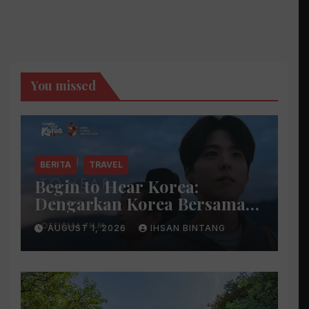
You missed
BERITA
TRAVEL
Begin to Hear Korea:
Dengarkan Korea Bersama
Park Bo Gum
AUGUST 1, 2026
IHSAN BINTANG