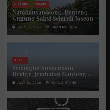
HISTORY
TRAVEL
Namhansanseong, Benteng
Gunung Saksi Sejarah Joseon
JULY 25, 2026
IHSAN BINTANG
TRAVEL
Yedangho Suspension
Bridge, Jembatan Gantung di
Atas Danau
JULY 13, 2026
IHSAN BINTANG