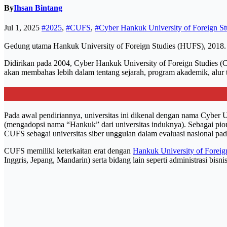
By
Ihsan Bintang
Jul 1, 2025
#2025
,
#CUFS
,
#Cyber Hankuk University of Foreign St
Gedung utama Hankuk University of Foreign Studies (HUFS), 2018.
Didirikan pada 2004, Cyber Hankuk University of Foreign Studies (CU
akan membahas lebih dalam tentang sejarah, program akademik, alur
Pada awal pendiriannya, universitas ini dikenal dengan nama Cyber
(mengadopsi nama “Hankuk” dari universitas induknya). Sebagai pio
CUFS sebagai universitas siber unggulan dalam evaluasi nasional pa
CUFS memiliki keterkaitan erat dengan
Hankuk University of Forei
Inggris, Jepang, Mandarin) serta bidang lain seperti administrasi bis