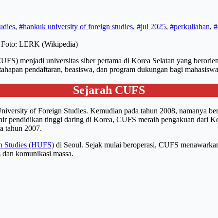
udies
,
#hankuk university of foreign studies
,
#jul 2025
,
#perkuliahan
,
#
 Foto: LERK (Wikipedia)
FS) menjadi universitas siber pertama di Korea Selatan yang berorienta
 tahapan pendaftaran, beasiswa, dan program dukungan bagi mahasiswa
Sejarah CUFS
 University of Foreign Studies. Kemudian pada tahun 2008, namanya b
nir pendidikan tinggi daring di Korea, CUFS meraih pengakuan dari K
da tahun 2007.
gn Studies (HUFS)
di Seoul. Sejak mulai beroperasi, CUFS menawarkan 
nis dan komunikasi massa.