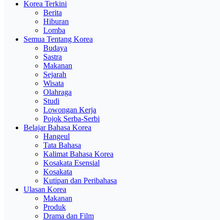
Korea Terkini
Berita
Hiburan
Lomba
Semua Tentang Korea
Budaya
Sastra
Makanan
Sejarah
Wisata
Olahraga
Studi
Lowongan Kerja
Pojok Serba-Serbi
Belajar Bahasa Korea
Hangeul
Tata Bahasa
Kalimat Bahasa Korea
Kosakata Esensial
Kosakata
Kutipan dan Peribahasa
Ulasan Korea
Makanan
Produk
Drama dan Film