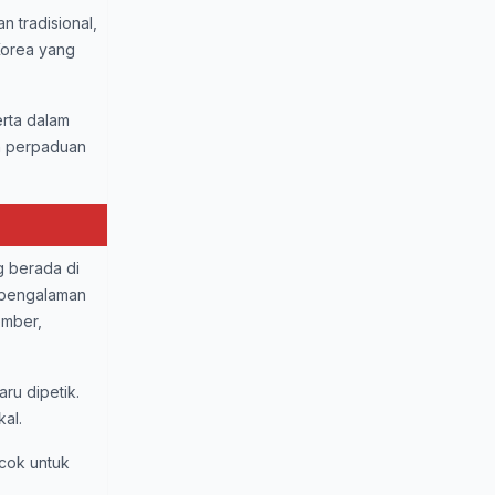
n tradisional,
Korea yang
erta dalam
an perpaduan
g berada di
 pengalaman
ember,
u dipetik.
al.
cok untuk