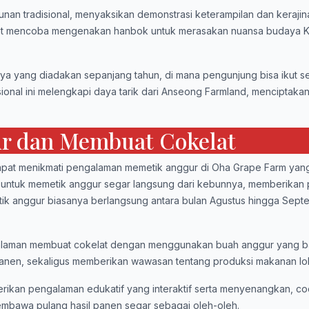
unan tradisional, menyaksikan demonstrasi keterampilan dan kerajina
dapat mencoba mengenakan hanbok untuk merasakan nuansa budaya 
aya yang diadakan sepanjang tahun, di mana pengunjung bisa ikut s
sional ini melengkapi daya tarik dari Anseong Farmland, menciptak
r dan Membuat Cokelat
apat menikmati pengalaman memetik anggur di Oha Grape Farm yan
g untuk memetik anggur segar langsung dari kebunnya, memberikan
tik anggur biasanya berlangsung antara bulan Agustus hingga Sept
galaman membuat cokelat dengan menggunakan buah anggur yang bar
l panen, sekaligus memberikan wawasan tentang produksi makanan lok
rikan pengalaman edukatif yang interaktif serta menyenangkan, co
membawa pulang hasil panen segar sebagai oleh-oleh.