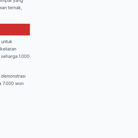
 tempat yang
wan ternak,
 untuk
keliaran
n seharga 1.000
 demonstrasi
a 7.000 won