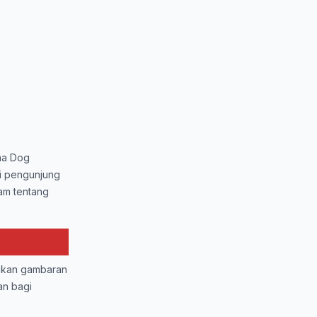
ama Dog
i pengunjung
am tentang
rikan gambaran
an bagi