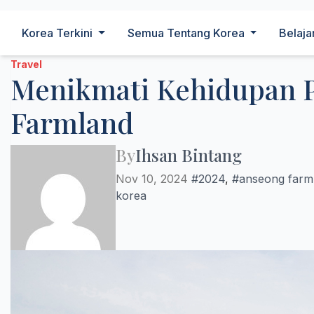
Korea Terkini
Semua Tentang Korea
Belaja
Travel
Menikmati Kehidupan P
Farmland
By
Ihsan Bintang
Nov 10, 2024
#2024
,
#anseong farm
korea