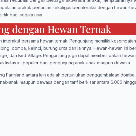
laman edukatif dengan berbagai aktivitas interaktif, menjadikannya
elajari praktik pertanian sekaligus berinteraksi dengan hewan-he
dik bagi segala usia.
ung dengan Hewan Ternak
 interaktif bersama hewan ternak. Pengunjung memiliki kesempatan
mbing, domba, kelinci, burung unta dan lainnya. Hewan-hewan ini ber
llage, dan Bird Village. Pengunjung juga dapat membeli pakan hewa
ktivitas ini populer bagi pengunjung anak-anak maupun dewasa.
ng Farmland antara lain adalah pertunjukan penggembalaan domba,
nak-anak maupun dewasa dengan tarif berkisar antara 6.000 hingg