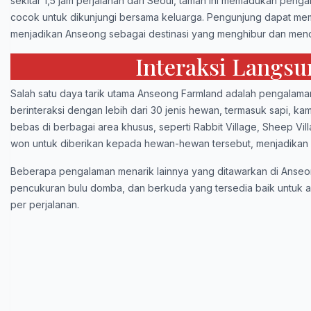
sekitar 1,5 jam perjalanan dari Seoul, taman ini memadukan penga
cocok untuk dikunjungi bersama keluarga. Pengunjung dapat memp
menjadikan Anseong sebagai destinasi yang menghibur dan mendi
Interaksi Langs
Salah satu daya tarik utama Anseong Farmland adalah pengalaman
berinteraksi dengan lebih dari 30 jenis hewan, termasuk sapi, ka
bebas di berbagai area khusus, seperti Rabbit Village, Sheep Vi
won untuk diberikan kepada hewan-hewan tersebut, menjadikan a
Beberapa pengalaman menarik lainnya yang ditawarkan di Anseo
pencukuran bulu domba, dan berkuda yang tersedia baik untuk a
per perjalanan.