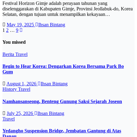
Festival Horizon Gimje adalah perayaan tahunan yang
diselenggarakan di Kabupaten Gimje, Provinsi Jeollabuk-do, Korea
Selatan, dengan tujuan untuk menampilkan kekayaan…
May 19, 2025
Ihsan Bintang
Posts
1
2
…
9
pagination
You missed
Berita
Travel
Begin to Hear Korea: Dengarkan Korea Bersama Park Bo
Gum
August 1, 2026
Ihsan Bintang
History
Travel
Namhansanseong, Benteng Gunung Saksi Sejarah Joseon
July 25, 2026
Ihsan Bintang
Travel
Yedangho Suspension Bridge, Jembatan Gantung di Atas
Danau