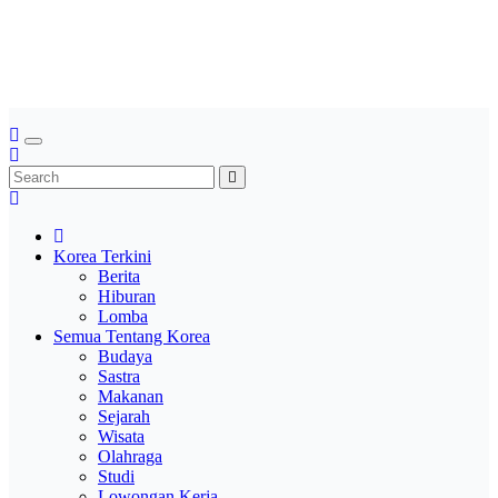
Skip
Saung Korea
to
content
Media Budaya & Bahasa Korea Terdepan
Korea Terkini
Berita
Hiburan
Lomba
Semua Tentang Korea
Budaya
Sastra
Makanan
Sejarah
Wisata
Olahraga
Studi
Lowongan Kerja