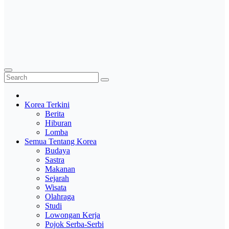
Korea Terkini
Berita
Hiburan
Lomba
Semua Tentang Korea
Budaya
Sastra
Makanan
Sejarah
Wisata
Olahraga
Studi
Lowongan Kerja
Pojok Serba-Serbi