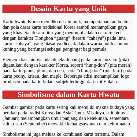
Desain Kartu yang Unik
Kartu hwatu Korea memiliki desain unik, mempertahankan bentuk
dan pola dasar kartu tradisional Korea sambil menampilkan gaya
yang khas. Salah satu fitur yang menonjol adalah cakram kecil
dengan karakter Tionghoa “guang” (berarti “cahaya”) pada lima
kartu “cahaya”, yang biasanya dicetak dalam warna putih ataupun
kuning yang berfungsi sebagai pengingat bagi pemula.
Elemen khas lainnya adalah teks Jepang pada kartu tanzaku (pita)
digantikan dengan karakter Korea, seperti “hung-don” (pita merah)
pada kartu pinus, plum, dan ceri, serta “chung-don” (pita biru) pada
kartu peony, krisan, dan maple. Beberapa edisi menampilkan logo
produsen pada kartu bulan, subjek tertinggi dari suit Eulalia.
Simbolisme dalam Kartu Hwatu
Gambar-gambar pada kartu sering kali memiliki makna budaya yang
berakar pada tradisi Korea dan Asia Timur. Misalnya, suit pinus
(Januari) melambangkan umur panjang dan ketekunan, sementara
suit krisan (September) mewakili kebangsawanan dan kehormatan.
Simbolisme ini juga meluas ke kombinasi kartu tertentu. Dalam