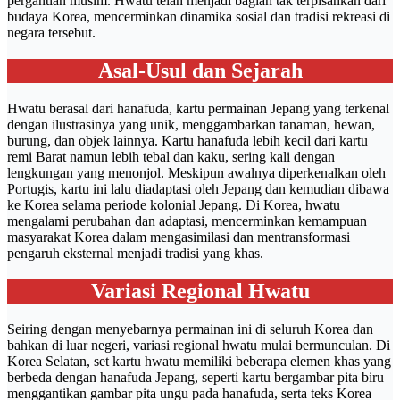
pergantian musim. Hwatu telah menjadi bagian tak terpisahkan dari
budaya Korea, mencerminkan dinamika sosial dan tradisi rekreasi di
negara tersebut.
Asal-Usul dan Sejarah
Hwatu berasal dari hanafuda, kartu permainan Jepang yang terkenal
dengan ilustrasinya yang unik, menggambarkan tanaman, hewan,
burung, dan objek lainnya. Kartu hanafuda lebih kecil dari kartu
remi Barat namun lebih tebal dan kaku, sering kali dengan
lengkungan yang menonjol. Meskipun awalnya diperkenalkan oleh
Portugis, kartu ini lalu diadaptasi oleh Jepang dan kemudian dibawa
ke Korea selama periode kolonial Jepang. Di Korea, hwatu
mengalami perubahan dan adaptasi, mencerminkan kemampuan
masyarakat Korea dalam mengasimilasi dan mentransformasi
pengaruh eksternal menjadi tradisi yang khas.
Variasi Regional Hwatu
Seiring dengan menyebarnya permainan ini di seluruh Korea dan
bahkan di luar negeri, variasi regional hwatu mulai bermunculan. Di
Korea Selatan, set kartu hwatu memiliki beberapa elemen khas yang
berbeda dengan hanafuda Jepang, seperti kartu bergambar pita biru
menggantikan gambar pita ungu pada hanafuda, serta teks Korea