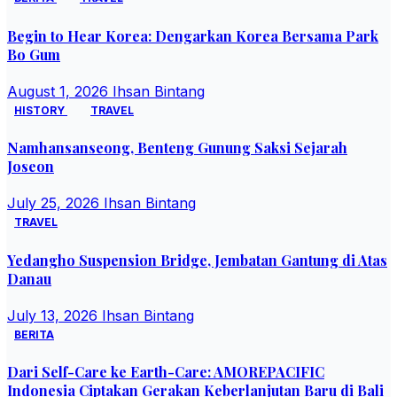
Begin to Hear Korea: Dengarkan Korea Bersama Park
Bo Gum
August 1, 2026
Ihsan Bintang
HISTORY
TRAVEL
Namhansanseong, Benteng Gunung Saksi Sejarah
Joseon
July 25, 2026
Ihsan Bintang
TRAVEL
Yedangho Suspension Bridge, Jembatan Gantung di Atas
Danau
July 13, 2026
Ihsan Bintang
BERITA
Dari Self-Care ke Earth-Care: AMOREPACIFIC
Indonesia Ciptakan Gerakan Keberlanjutan Baru di Bali