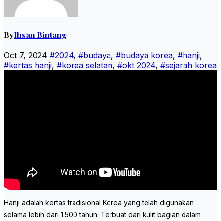
By
Ihsan Bintang
Oct 7, 2024
#2024
,
#budaya
,
#budaya korea
,
#hanji
,
#kertas hanji
,
#korea selatan
,
#okt 2024
,
#sejarah korea
Hanji adalah kertas tradisional Korea yang telah digunakan
selama lebih dari 1.500 tahun. Terbuat dari kulit bagian dalam