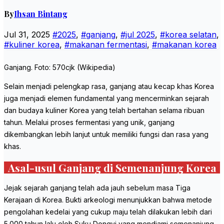
By
Ihsan Bintang
Jul 31, 2025
#2025
,
#ganjang
,
#jul 2025
,
#korea selatan
,
#kuliner korea
,
#makanan fermentasi
,
#makanan korea
Ganjang. Foto: 570cjk (Wikipedia)
Selain menjadi pelengkap rasa, ganjang atau kecap khas Korea
juga menjadi elemen fundamental yang mencerminkan sejarah
dan budaya kuliner Korea yang telah bertahan selama ribuan
tahun. Melalui proses fermentasi yang unik, ganjang
dikembangkan lebih lanjut untuk memiliki fungsi dan rasa yang
khas.
Asal-usul Ganjang di Semenanjung Korea
Jejak sejarah ganjang telah ada jauh sebelum masa Tiga
Kerajaan di Korea. Bukti arkeologi menunjukkan bahwa metode
pengolahan kedelai yang cukup maju telah dilakukan lebih dari
5.000 tahun lalu oleh Suku Dongyi yang mendiami semenanjung