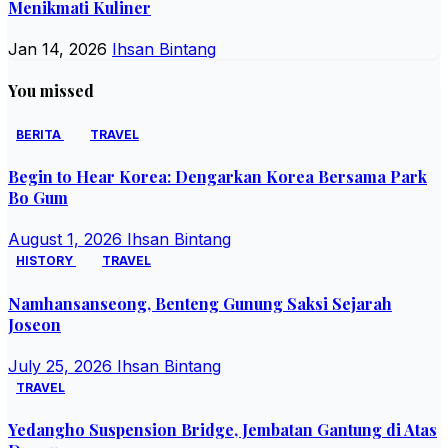
Menikmati Kuliner
Jan 14, 2026
Ihsan Bintang
You missed
BERITA
TRAVEL
Begin to Hear Korea: Dengarkan Korea Bersama Park
Bo Gum
August 1, 2026
Ihsan Bintang
HISTORY
TRAVEL
Namhansanseong, Benteng Gunung Saksi Sejarah
Joseon
July 25, 2026
Ihsan Bintang
TRAVEL
Yedangho Suspension Bridge, Jembatan Gantung di Atas