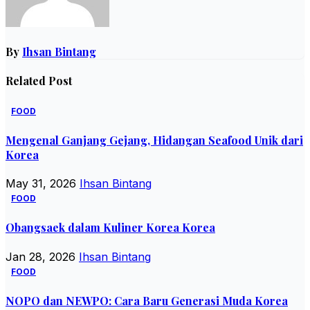
By
Ihsan Bintang
Related Post
FOOD
Mengenal Ganjang Gejang, Hidangan Seafood Unik dari
Korea
May 31, 2026
Ihsan Bintang
FOOD
Obangsaek dalam Kuliner Korea Korea
Jan 28, 2026
Ihsan Bintang
FOOD
NOPO dan NEWPO: Cara Baru Generasi Muda Korea