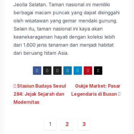
Jeolla Selatan. Taman nasional ini memiliki
berbagai macam puncak yang dapat disinggahi
oleh wisatawan yang gemar mendaki gunung.
Selain itu, taman nasional ini kaya akan
keanekaragaman hayati dengan koleksi lebih
dari 1.600 jenis tanaman dan menjadi habitat
dari beruang hitam Asia.
Post
Stasiun Budaya Seoul
Gukje Market: Pasar
284: Jejak Sejarah dan
Legendaris di Busan
navigation
Modernitas
1
2
3