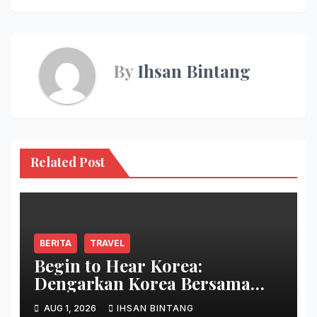
By
Ihsan Bintang
Related Post
BERITA
TRAVEL
Begin to Hear Korea:
Dengarkan Korea Bersama
Park Bo Gum
AUG 1, 2026
IHSAN BINTANG