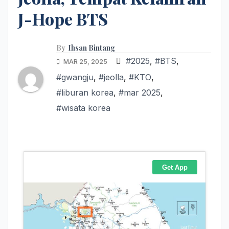
J-Hope BTS
By
Ihsan Bintang
#2025
,
#BTS
,
MAR 25, 2025
#gwangju
,
#jeolla
,
#KTO
,
#liburan korea
,
#mar 2025
,
#wisata korea