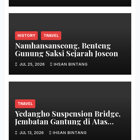
HISTORY
TRAVEL
Namhansanseong, Benteng
Gunung Saksi Sejarah Joseon
JUL 25, 2026
IHSAN BINTANG
TRAVEL
Yedangho Suspension Bridge,
Jembatan Gantung di Atas
Danau
JUL 13, 2026
IHSAN BINTANG