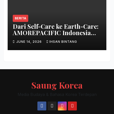
BERITA
Dari Self-Care ke Earth-Care:
AMOREPACIFIC Indonesia
Ciptakan Gerakan
JUNE 14, 2026
IHSAN BINTANG
Keberlanjutan Baru di Bali
Saung Korea
Media Budaya & Bahasa Korea Terdepan