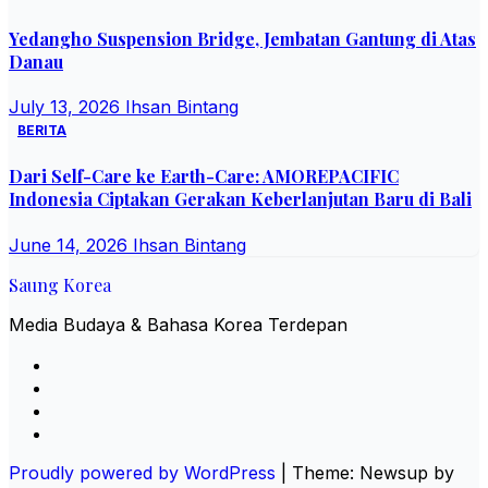
Yedangho Suspension Bridge, Jembatan Gantung di Atas
Danau
July 13, 2026
Ihsan Bintang
BERITA
Dari Self-Care ke Earth-Care: AMOREPACIFIC
Indonesia Ciptakan Gerakan Keberlanjutan Baru di Bali
June 14, 2026
Ihsan Bintang
Saung Korea
Media Budaya & Bahasa Korea Terdepan
Proudly powered by WordPress
|
Theme: Newsup by