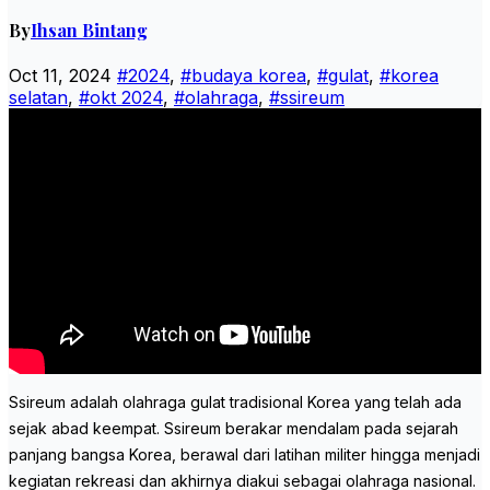
By
Ihsan Bintang
Oct 11, 2024
#2024
,
#budaya korea
,
#gulat
,
#korea
selatan
,
#okt 2024
,
#olahraga
,
#ssireum
Ssireum adalah olahraga gulat tradisional Korea yang telah ada
sejak abad keempat. Ssireum berakar mendalam pada sejarah
panjang bangsa Korea, berawal dari latihan militer hingga menjadi
kegiatan rekreasi dan akhirnya diakui sebagai olahraga nasional.