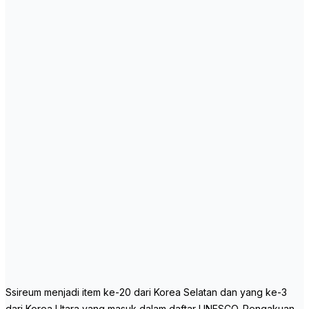
Ssireum menjadi item ke-20 dari Korea Selatan dan yang ke-3
dari Korea Utara yang masuk dalam daftar UNESCO. Pengakuan