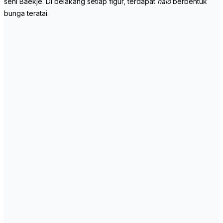
seni Baekje. Di belakang setiap figur, terdapat
halo
berbentuk
bunga teratai.