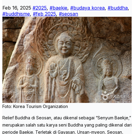
Feb 16, 2025
#2025
,
#baekje
,
#budaya korea
,
#buddha
,
#buddhisme
,
#feb 2025
,
#seosan
Foto: Korea Tourism Organization
Relief Buddha di Seosan, atau dikenal sebagai “Senyum Baekje,”
merupakan salah satu karya seni Buddha yang paling dikenal dari
periode Baekje. Terletak di Gayasan, Unsan-myeon, Seosan,