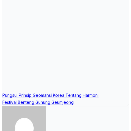
Post
Pungsu: Prinsip Geomansi Korea Tentang Harmoni
navigation
Festival Benteng Gunung Geumjeong