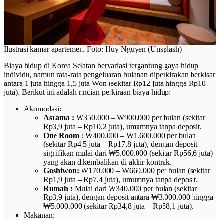
Ilustrasi kamar apartemen. Foto: Huy Nguyen (Unsplash)
Biaya hidup di Korea Selatan bervariasi tergantung gaya hidup
individu, namun rata-rata pengeluaran bulanan diperkirakan berkisar
antara 1 juta hingga 1,5 juta Won (sekitar Rp12 juta hingga Rp18
juta). Berikut ini adalah rincian perkiraan biaya hidup:
Akomodasi:
Asrama :
₩350.000 – ₩900.000 per bulan (sekitar
Rp3,9 juta – Rp10,2 juta), umumnya tanpa deposit.
One Room :
₩400.000 – ₩1.600.000 per bulan
(sekitar Rp4,5 juta – Rp17,8 juta), dengan deposit
signifikan mulai dari ₩5.000.000 (sekitar Rp56,6 juta)
yang akan dikembalikan di akhir kontrak.
Goshiwon:
₩170.000 – ₩660.000 per bulan (sekitar
Rp1,9 juta – Rp7,4 juta), umumnya tanpa deposit.
Rumah :
Mulai dari ₩340.000 per bulan (sekitar
Rp3,9 juta), dengan deposit antara ₩3.000.000 hingga
₩5.000.000 (sekitar Rp34,8 juta – Rp58,1 juta).
Makanan: