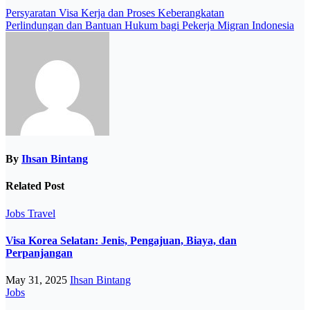
Post
Persyaratan Visa Kerja dan Proses Keberangkatan
Perlindungan dan Bantuan Hukum bagi Pekerja Migran Indonesia
navigation
By
Ihsan Bintang
Related Post
Jobs
Travel
Visa Korea Selatan: Jenis, Pengajuan, Biaya, dan
Perpanjangan
May 31, 2025
Ihsan Bintang
Jobs