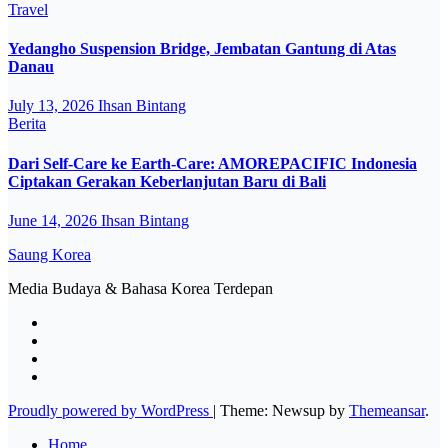
Travel
Yedangho Suspension Bridge, Jembatan Gantung di Atas
Danau
July 13, 2026
Ihsan Bintang
Berita
Dari Self-Care ke Earth-Care: AMOREPACIFIC Indonesia
Ciptakan Gerakan Keberlanjutan Baru di Bali
June 14, 2026
Ihsan Bintang
Saung Korea
Media Budaya & Bahasa Korea Terdepan
Proudly powered by WordPress
|
Theme: Newsup by
Themeansar
.
Home