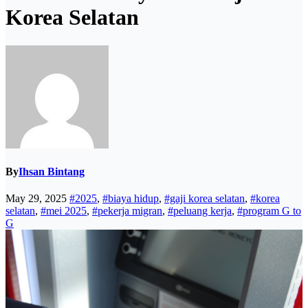
Korea Selatan
By
Ihsan Bintang
May 29, 2025
#2025
,
#biaya hidup
,
#gaji korea selatan
,
#korea
selatan
,
#mei 2025
,
#pekerja migran
,
#peluang kerja
,
#program G to
G