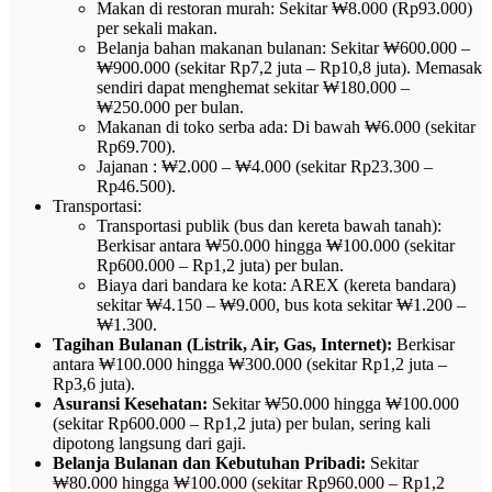
Makan di restoran murah: Sekitar ₩8.000 (Rp93.000)
per sekali makan.
Belanja bahan makanan bulanan: Sekitar ₩600.000 –
₩900.000 (sekitar Rp7,2 juta – Rp10,8 juta). Memasak
sendiri dapat menghemat sekitar ₩180.000 –
₩250.000 per bulan.
Makanan di toko serba ada: Di bawah ₩6.000 (sekitar
Rp69.700).
Jajanan : ₩2.000 – ₩4.000 (sekitar Rp23.300 –
Rp46.500).
Transportasi:
Transportasi publik (bus dan kereta bawah tanah):
Berkisar antara ₩50.000 hingga ₩100.000 (sekitar
Rp600.000 – Rp1,2 juta) per bulan.
Biaya dari bandara ke kota: AREX (kereta bandara)
sekitar ₩4.150 – ₩9.000, bus kota sekitar ₩1.200 –
₩1.300.
Tagihan Bulanan (Listrik, Air, Gas, Internet):
Berkisar
antara ₩100.000 hingga ₩300.000 (sekitar Rp1,2 juta –
Rp3,6 juta).
Asuransi Kesehatan:
Sekitar ₩50.000 hingga ₩100.000
(sekitar Rp600.000 – Rp1,2 juta) per bulan, sering kali
dipotong langsung dari gaji.
Belanja Bulanan dan Kebutuhan Pribadi:
Sekitar
₩80.000 hingga ₩100.000 (sekitar Rp960.000 – Rp1,2