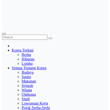
Korea Terkini
Berita
Hiburan
Lomba
Semua Tentang Korea
Budaya
Sastra
Makanan
Sejarah
Wisata
Olahraga
Studi
Lowongan Kerja
Pojok Serba-Serbi