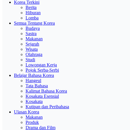
Korea Terkini
Berita
Hiburan
Lomba
Semua Tentang Korea
Budaya
Sastra
Makanan
Sejarah
Wisata
Olahraga
Studi
Lowongan Kerja
Pojok Serba-Serbi
Belajar Bahasa Korea
Hangeul
Tata Bahasa
Kalimat Bahasa Korea
Kosakata Esensial
Kosakata
Kutipan dan Peribahasa
Ulasan Korea
Makanan
Produk
Drama dan Film