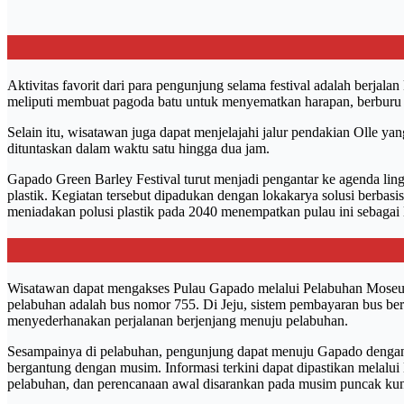
Aktivitas favorit dari para pengunjung selama festival adalah berjala
meliputi membuat pagoda batu untuk menyematkan harapan, berburu harta
Selain itu, wisatawan juga dapat menjelajahi jalur pendakian Olle ya
dituntaskan dalam waktu satu hingga dua jam.
Gapado Green Barley Festival turut menjadi pengantar ke agenda lin
plastik. Kegiatan tersebut dipadukan dengan lokakarya solusi berbas
meniadakan polusi plastik pada 2040 menempatkan pulau ini sebagai lo
Wisatawan dapat mengakses Pulau Gapado melalui Pelabuhan Moseulpo
pelabuhan adalah bus nomor 755. Di Jeju, sistem pembayaran bus ber
menyederhanakan perjalanan berjenjang menuju pelabuhan.
Sesampainya di pelabuhan, pengunjung dapat menuju Gapado dengan 
bergantung dengan musim. Informasi terkini dapat dipastikan melalui 
pelabuhan, dan perencanaan awal disarankan pada musim puncak kunj