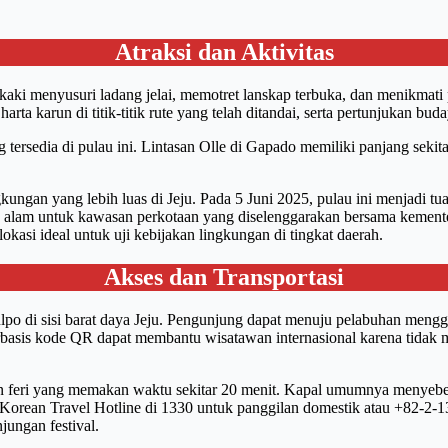
Atraksi dan Aktivitas
n kaki menyusuri ladang jelai, memotret lanskap terbuka, dan menikmati
 karun di titik-titik rute yang telah ditandai, serta pertunjukan buda
ng tersedia di pulau ini. Lintasan Olle di Gapado memiliki panjang sek
gkungan yang lebih luas di Jeju. Pada 5 Juni 2025, pulau ini menjadi
is alam untuk kawasan perkotaan yang diselenggarakan bersama kemente
kasi ideal untuk uji kebijakan lingkungan di tingkat daerah.
Akses dan Transportasi
 di sisi barat daya Jeju. Pengunjung dapat menuju pelabuhan menggu
basis kode QR dapat membantu wisatawan internasional karena tidak me
feri yang memakan waktu sekitar 20 menit. Kapal umumnya menyebera
Korean Travel Hotline di 1330 untuk panggilan domestik atau +82-2-1330
ungan festival.