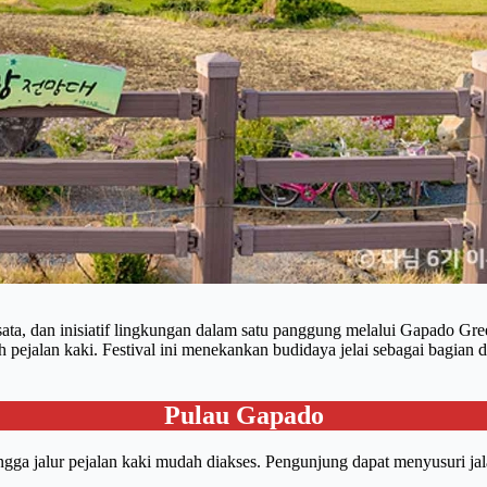
ta, dan inisiatif lingkungan dalam satu panggung melalui Gapado Gree
 pejalan kaki. Festival ini menekankan budidaya jelai sebagai bagian d
Pulau Gapado
ngga jalur pejalan kaki mudah diakses. Pengunjung dapat menyusuri jala