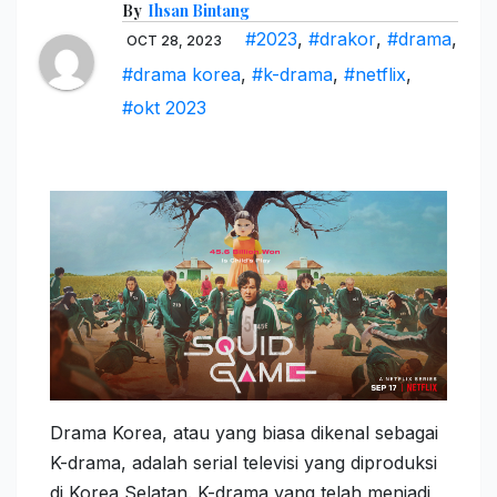
By
Ihsan Bintang
#2023
,
#drakor
,
#drama
,
OCT 28, 2023
#drama korea
,
#k-drama
,
#netflix
,
#okt 2023
Drama Korea, atau yang biasa dikenal sebagai
K-drama, adalah serial televisi yang diproduksi
di Korea Selatan. K-drama yang telah menjadi