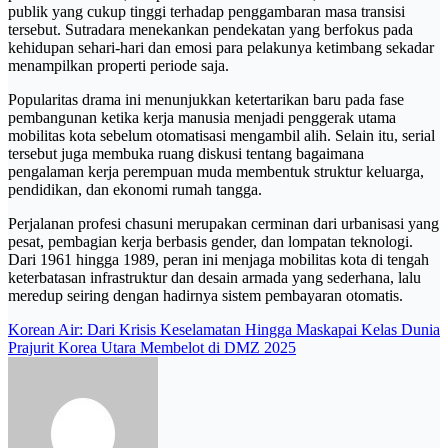
publik yang cukup tinggi terhadap penggambaran masa transisi
tersebut. Sutradara menekankan pendekatan yang berfokus pada
kehidupan sehari-hari dan emosi para pelakunya ketimbang sekadar
menampilkan properti periode saja.
Popularitas drama ini menunjukkan ketertarikan baru pada fase
pembangunan ketika kerja manusia menjadi penggerak utama
mobilitas kota sebelum otomatisasi mengambil alih. Selain itu, serial
tersebut juga membuka ruang diskusi tentang bagaimana
pengalaman kerja perempuan muda membentuk struktur keluarga,
pendidikan, dan ekonomi rumah tangga.
Perjalanan profesi chasuni merupakan cerminan dari urbanisasi yang
pesat, pembagian kerja berbasis gender, dan lompatan teknologi.
Dari 1961 hingga 1989, peran ini menjaga mobilitas kota di tengah
keterbatasan infrastruktur dan desain armada yang sederhana, lalu
meredup seiring dengan hadirnya sistem pembayaran otomatis.
Post
Korean Air: Dari Krisis Keselamatan Hingga Maskapai Kelas Dunia
Prajurit Korea Utara Membelot di DMZ 2025
navigation