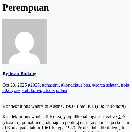
Perempuan
By
Ihsan Bintang
Oct 23, 2025
#2025
,
#chasuni
,
#kondektur bus
,
#korea selatan
,
#okt
2025
,
#sejarah korea
,
#transportasi
Kondektur bus wanita di Austria, 1960. Foto: KF (
Public domain
)
Kondektur bus wanita di Korea, yang dikenal juga sebagai 차순이
(chasuni), pernah menjadi bagian penting dari transportasi perkotaan
di Korea pada tahun 1961 hingga 1989. Profesi ini lahir di tengah