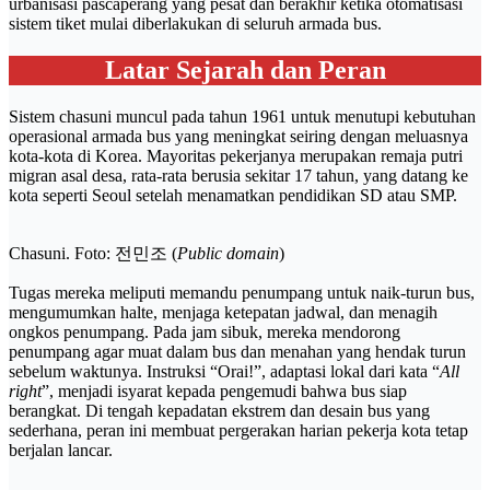
urbanisasi pascaperang yang pesat dan berakhir ketika otomatisasi
sistem tiket mulai diberlakukan di seluruh armada bus.
Latar Sejarah dan Peran
Sistem chasuni muncul pada tahun 1961 untuk menutupi kebutuhan
operasional armada bus yang meningkat seiring dengan meluasnya
kota-kota di Korea. Mayoritas pekerjanya merupakan remaja putri
migran asal desa, rata-rata berusia sekitar 17 tahun, yang datang ke
kota seperti Seoul setelah menamatkan pendidikan SD atau SMP.
Chasuni. Foto: 전민조 (
Public domain
)
Tugas mereka meliputi memandu penumpang untuk naik-turun bus,
mengumumkan halte, menjaga ketepatan jadwal, dan menagih
ongkos penumpang. Pada jam sibuk, mereka mendorong
penumpang agar muat dalam bus dan menahan yang hendak turun
sebelum waktunya. Instruksi “Orai!”, adaptasi lokal dari kata “
All
right
”, menjadi isyarat kepada pengemudi bahwa bus siap
berangkat. Di tengah kepadatan ekstrem dan desain bus yang
sederhana, peran ini membuat pergerakan harian pekerja kota tetap
berjalan lancar.