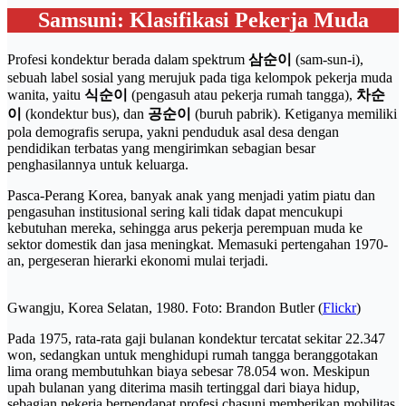
Samsuni: Klasifikasi Pekerja Muda
Profesi kondektur berada dalam spektrum
삼순이
(sam-sun-i),
sebuah label sosial yang merujuk pada tiga kelompok pekerja muda
wanita, yaitu
식순이
(pengasuh atau pekerja rumah tangga),
차순
이
(kondektur bus), dan
공순이
(buruh pabrik). Ketiganya memiliki
pola demografis serupa, yakni penduduk asal desa dengan
pendidikan terbatas yang mengirimkan sebagian besar
penghasilannya untuk keluarga.
Pasca-Perang Korea, banyak anak yang menjadi yatim piatu dan
pengasuhan institusional sering kali tidak dapat mencukupi
kebutuhan mereka, sehingga arus pekerja perempuan muda ke
sektor domestik dan jasa meningkat. Memasuki pertengahan 1970-
an, pergeseran hierarki ekonomi mulai terjadi.
Gwangju, Korea Selatan, 1980. Foto: Brandon Butler (
Flickr
)
Pada 1975, rata-rata gaji bulanan kondektur tercatat sekitar 22.347
won, sedangkan untuk menghidupi rumah tangga beranggotakan
lima orang membutuhkan biaya sebesar 78.054 won. Meskipun
upah bulanan yang diterima masih tertinggal dari biaya hidup,
sebagian pekerja berpendapat profesi chasuni memberikan mobilitas