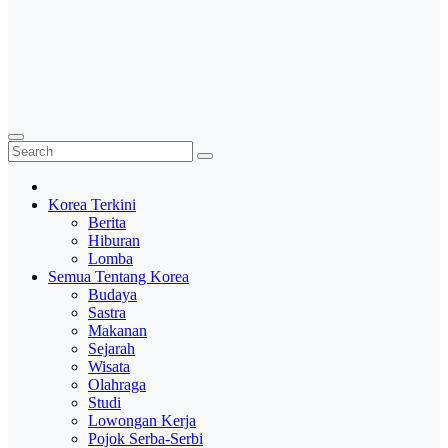
Korea Terkini
Berita
Hiburan
Lomba
Semua Tentang Korea
Budaya
Sastra
Makanan
Sejarah
Wisata
Olahraga
Studi
Lowongan Kerja
Pojok Serba-Serbi