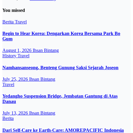
You missed
Berita
Travel
Begin to Hear Korea: Dengarkan Korea Bersama Park Bo
Gum
August 1, 2026
Ihsan Bintang
History
Travel
Namhansanseong, Benteng Gunung Saksi Sejarah Joseon
July 25, 2026
Ihsan Bintang
Travel
Yedangho Suspension Bridge, Jembatan Gantung di Atas
Danau
July 13, 2026
Ihsan Bintang
Berita
Dari Self-Care ke Earth-Care: AMOREPACIFIC Indonesia