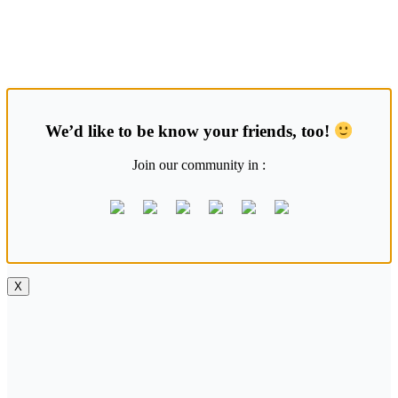
Skip
Saung Korea
to
content
Media Budaya & Bahasa Korea Terdepan
We’d like to be know your friends, too!
Join our community in :
X