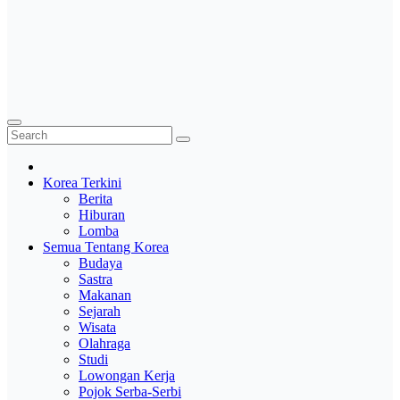
Korea Terkini
Berita
Hiburan
Lomba
Semua Tentang Korea
Budaya
Sastra
Makanan
Sejarah
Wisata
Olahraga
Studi
Lowongan Kerja
Pojok Serba-Serbi