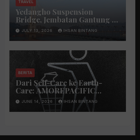
TRAVEL
Yedangho Suspension
Bridge, Jembatan Gantung di
Atas Danau
JULY 13, 2026
IHSAN BINTANG
BERITA
Dari Self-Care ke Earth-
Care: AMOREPACIFIC
Indonesia Ciptakan Gerakan
JUNE 14, 2026
IHSAN BINTANG
Keberlanjutan Baru di Bali