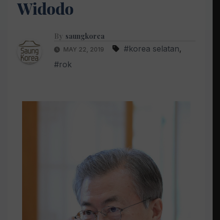
Widodo
By
saungkorea
#korea selatan
,
MAY 22, 2019
#rok