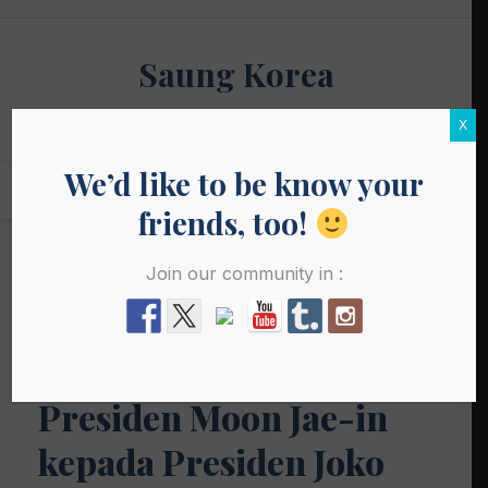
Skip
to
Saung Korea
content
Media Budaya & Bahasa Korea Terdepan
X
We’d like to be know your
friends, too!
Join our community in :
BERITA
Ucapan selamat
Presiden Moon Jae-in
kepada Presiden Joko