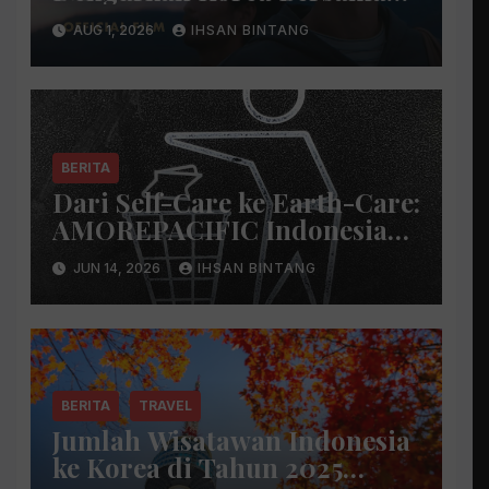
Park Bo Gum
AUG 1, 2026
IHSAN BINTANG
BERITA
Dari Self-Care ke Earth-Care:
AMOREPACIFIC Indonesia
Ciptakan Gerakan
JUN 14, 2026
IHSAN BINTANG
Keberlanjutan Baru di Bali
BERITA
TRAVEL
Jumlah Wisatawan Indonesia
ke Korea di Tahun 2025