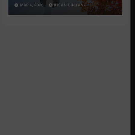
Terbanyak Sepanjang
MAR 4, 2026
IHSAN BINTANG
Sejarah