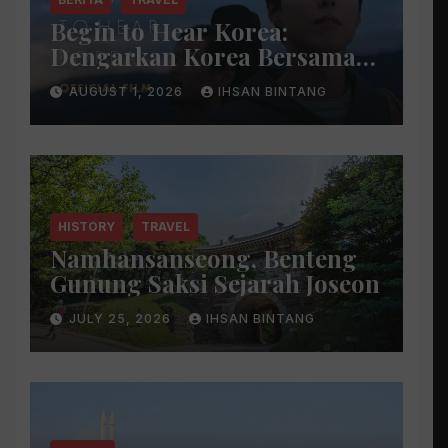
Begin to Hear Korea:
Dengarkan Korea Bersama
Park Bo Gum
AUGUST 1, 2026
IHSAN BINTANG
HISTORY
TRAVEL
Namhansanseong, Benteng
Gunung Saksi Sejarah Joseon
JULY 25, 2026
IHSAN BINTANG