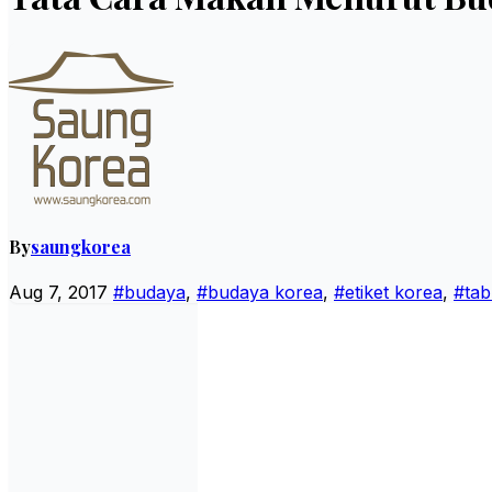
By
saungkorea
Aug 7, 2017
#budaya
,
#budaya korea
,
#etiket korea
,
#tab