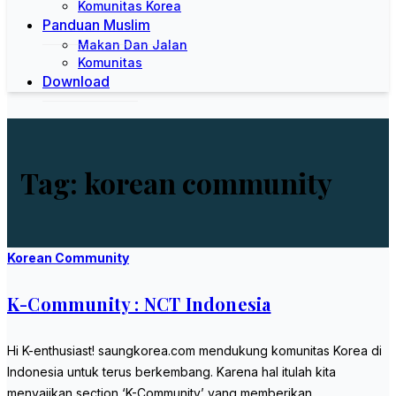
Komunitas Korea
Panduan Muslim
Makan Dan Jalan
Komunitas
Download
Tag:
korean community
Korean Community
K-Community : NCT Indonesia
Hi K-enthusiast! saungkorea.com mendukung komunitas Korea di
Indonesia untuk terus berkembang. Karena hal itulah kita
menyajikan section ‘K-Community’ yang memberikan…