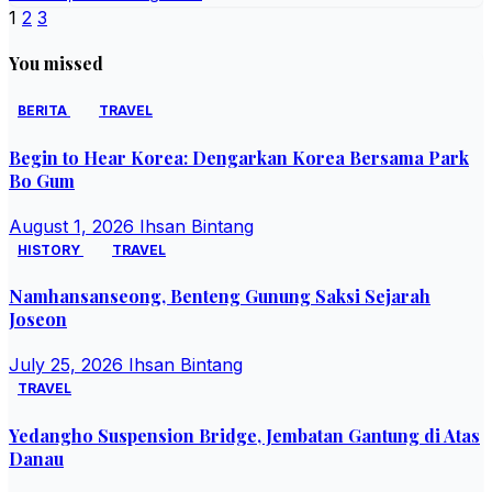
Posts
1
2
3
pagination
You missed
BERITA
TRAVEL
Begin to Hear Korea: Dengarkan Korea Bersama Park
Bo Gum
August 1, 2026
Ihsan Bintang
HISTORY
TRAVEL
Namhansanseong, Benteng Gunung Saksi Sejarah
Joseon
July 25, 2026
Ihsan Bintang
TRAVEL
Yedangho Suspension Bridge, Jembatan Gantung di Atas
Danau