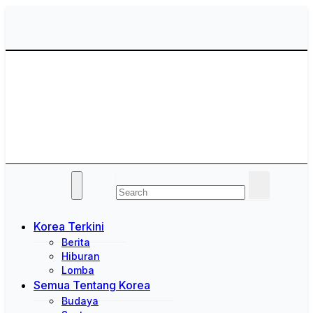
Skip
to
content
Saung Korea
Media Budaya & Bahasa Korea Terdepan
Korea Terkini
Berita
Hiburan
Lomba
Semua Tentang Korea
Budaya