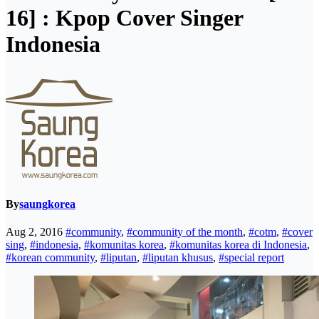
16] : Kpop Cover Singer
Indonesia
By
saungkorea
Aug 2, 2016
#community
,
#community of the month
,
#cotm
,
#cover
sing
,
#indonesia
,
#komunitas korea
,
#komunitas korea di Indonesia
,
#korean community
,
#liputan
,
#liputan khusus
,
#special report