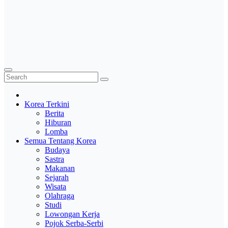
Korea Terkini
Berita
Hiburan
Lomba
Semua Tentang Korea
Budaya
Sastra
Makanan
Sejarah
Wisata
Olahraga
Studi
Lowongan Kerja
Pojok Serba-Serbi