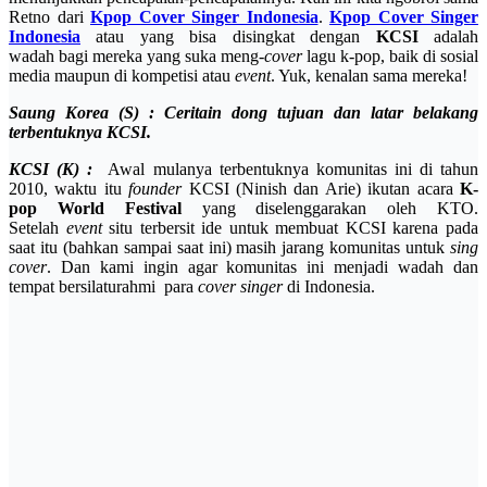
Retno dari
Kpop Cover Singer Indonesia
.
Kpop Cover Singer
Indonesia
atau yang bisa disingkat dengan
KCSI
adalah
wadah bagi mereka yang suka meng-
cover
lagu k-pop, baik di sosial
media maupun di kompetisi atau
event
. Yuk, kenalan sama mereka!
Saung Korea (S) : Ceritain dong tujuan dan latar belakang
terbentuknya KCSI.
KCSI (K) :
Awal mulanya terbentuknya komunitas ini di tahun
2010, waktu itu
founder
KCSI (Ninish dan Arie) ikutan acara
K-
pop World Festival
yang diselenggarakan oleh KTO.
Setelah
event
situ terbersit ide untuk membuat KCSI karena pada
saat itu (bahkan sampai saat ini) masih jarang komunitas untuk
sing
cover
. Dan kami ingin agar komunitas ini menjadi wadah dan
tempat bersilaturahmi para
cover singer
di Indonesia.