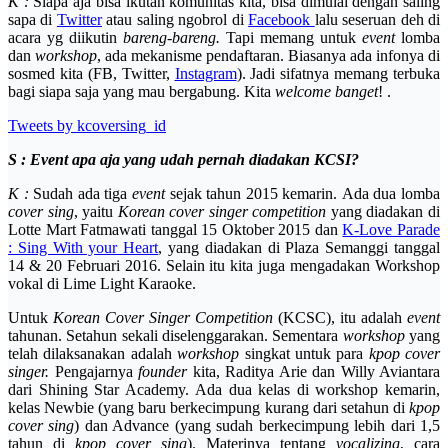
K :
Siapa aja bisa ikutan komunitas kita, bisa dimulai dengan saling
sapa di
Twitter
atau saling ngobrol di
Facebook
lalu seseruan deh di
acara yg diikutin
bareng-bareng.
Tapi memang untuk
event
lomba
dan
workshop
, ada mekanisme pendaftaran. Biasanya ada infonya di
sosmed kita (FB, Twitter,
Instagram
). Jadi sifatnya memang terbuka
bagi siapa saja yang mau bergabung. Kita
welcome banget
! .
Tweets by kcoversing_id
S : Event apa aja yang udah pernah diadakan KCSI?
K :
Sudah ada tiga
event
sejak tahun 2015 kemarin. Ada dua lomba
cover sing
, yaitu
Korean cover singer competition
yang diadakan di
Lotte Mart Fatmawati tanggal 15 Oktober 2015 dan
K-Love Parade
: Sing With your Heart
, yang diadakan di Plaza Semanggi tanggal
14 & 20 Februari 2016. Selain itu kita juga mengadakan Workshop
vokal di Lime Light Karaoke.
Untuk
Korean Cover Singer Competition
(KCSC), itu adalah
event
tahunan. Setahun sekali diselenggarakan. Sementara
workshop
yang
telah dilaksanakan adalah
workshop
singkat untuk para
kpop cover
singer.
Pengajarnya
founder
kita, Raditya Arie dan Willy Aviantara
dari Shining Star Academy. Ada dua kelas di workshop kemarin,
kelas Newbie (yang baru berkecimpung kurang dari setahun di
kpop
cover sing
) dan Advance (yang sudah berkecimpung lebih dari 1,5
tahun di
kpop cover sing
). Materinya tentang
vocalizing
, cara