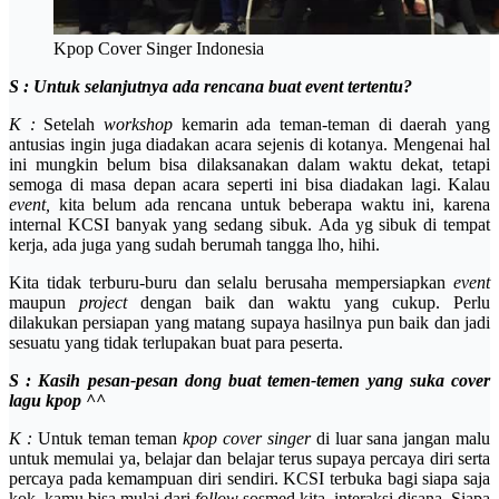
Kpop Cover Singer Indonesia
S : Untuk selanjutnya ada rencana buat event tertentu?
K :
Setelah
workshop
kemarin ada teman-teman di daerah yang
antusias ingin juga diadakan acara sejenis di kotanya. Mengenai hal
ini mungkin belum bisa dilaksanakan dalam waktu dekat, tetapi
semoga di masa depan acara seperti ini bisa diadakan lagi. Kalau
event,
kita belum ada rencana untuk beberapa waktu ini, karena
internal KCSI banyak yang sedang sibuk. Ada yg sibuk di tempat
kerja, ada juga yang sudah berumah tangga lho, hihi.
Kita tidak terburu-buru dan selalu berusaha mempersiapkan
event
maupun
project
dengan baik dan waktu yang cukup. Perlu
dilakukan persiapan yang matang supaya hasilnya pun baik dan jadi
sesuatu yang tidak terlupakan buat para peserta.
S : Kasih pesan-pesan dong buat temen-temen yang suka cover
lagu kpop ^^
K :
Untuk teman teman
kpop cover singer
di luar sana jangan malu
untuk memulai ya, belajar dan belajar terus supaya percaya diri serta
percaya pada kemampuan diri sendiri. KCSI terbuka bagi siapa saja
kok, kamu bisa mulai dari
follow
sosmed kita, interaksi disana. Siapa