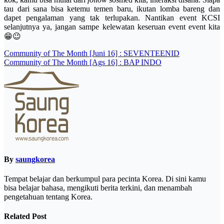
tau dari sana bisa ketemu temen baru, ikutan lomba bareng dan
dapet pengalaman yang tak terlupakan. Nantikan event KCSI
selanjutnya ya, jangan sampe kelewatan keseruan event event kita
😁😉
Post
Community of The Month [Juni 16] : SEVENTEENID
Community of The Month [Ags 16] : BAP INDO
navigation
By
saungkorea
Tempat belajar dan berkumpul para pecinta Korea. Di sini kamu
bisa belajar bahasa, mengikuti berita terkini, dan menambah
pengetahuan tentang Korea.
Related Post