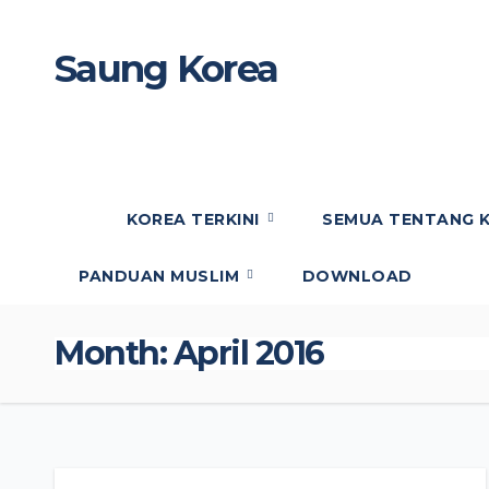
Skip
to
Saung Korea
content
Media Budaya & Bahasa Korea
Terdepan
KOREA TERKINI
SEMUA TENTANG 
PANDUAN MUSLIM
DOWNLOAD
Month:
April 2016