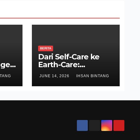
BERITA
Dari Self-Care ke
ge,
Earth-Care:
ung
AMOREPACIFIC
NTANG
JUNE 14, 2026
IHSAN BINTANG
Indonesia Ciptakan
Gerakan
Keberlanjutan Baru
di Bali