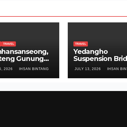
TRAVEL
TRAVEL
hansanseong,
Yedangho
teng Gunung
Suspension Brid
i Sejarah
Jembatan Gant
5, 2026
IHSAN BINTANG
JULY 13, 2026
IHSAN BI
eon
di Atas Danau