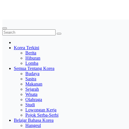
Skip
Saung Korea
to
Media Budaya & Bahasa Korea Terdepan
content
Korea Terkini
Berita
Hiburan
Lomba
Semua Tentang Korea
Budaya
Sastra
Makanan
Sejarah
Wisata
Olahraga
Studi
Lowongan Kerja
Pojok Serba-Serbi
Belajar Bahasa Korea
Hangeul