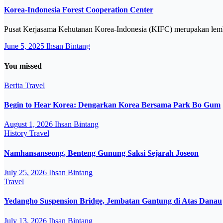
Korea-Indonesia Forest Cooperation Center
Pusat Kerjasama Kehutanan Korea-Indonesia (KIFC) merupakan lemb
June 5, 2025
Ihsan Bintang
You missed
Berita
Travel
Begin to Hear Korea: Dengarkan Korea Bersama Park Bo Gum
August 1, 2026
Ihsan Bintang
History
Travel
Namhansanseong, Benteng Gunung Saksi Sejarah Joseon
July 25, 2026
Ihsan Bintang
Travel
Yedangho Suspension Bridge, Jembatan Gantung di Atas Danau
July 13, 2026
Ihsan Bintang