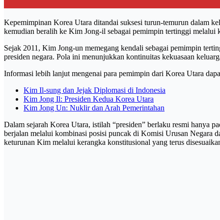
Kepemimpinan Korea Utara ditandai suksesi turun-temurun dalam kelu
kemudian beralih ke Kim Jong-il sebagai pemimpin tertinggi melalu
Sejak 2011, Kim Jong-un memegang kendali sebagai pemimpin terting
presiden negara. Pola ini menunjukkan kontinuitas kekuasaan keluarga
Informasi lebih lanjut mengenai para pemimpin dari Korea Utara dapat d
Kim Il-sung dan Jejak Diplomasi di Indonesia
Kim Jong Il: Presiden Kedua Korea Utara
Kim Jong Un: Nuklir dan Arah Pemerintahan
Dalam sejarah Korea Utara, istilah “presiden” berlaku resmi hanya p
berjalan melalui kombinasi posisi puncak di Komisi Urusan Negara da
keturunan Kim melalui kerangka konstitusional yang terus disesuaika