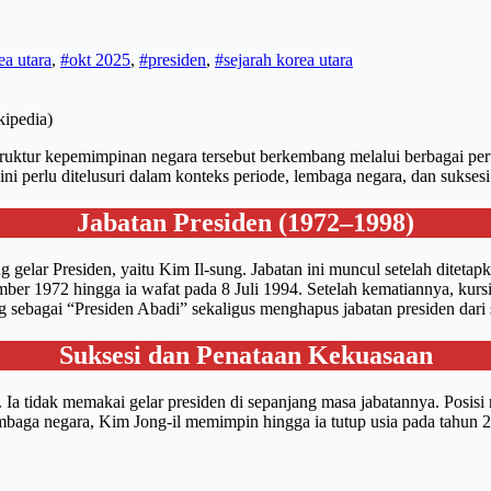
ea utara
,
#okt 2025
,
#presiden
,
#sejarah korea utara
kipedia)
ruktur kepemimpinan negara tersebut berkembang melalui berbagai peru
ni perlu ditelusuri dalam konteks periode, lembaga negara, dan sukses
Jabatan Presiden (1972–1998)
 gelar Presiden, yaitu Kim Il-sung. Jabatan ini muncul setelah ditet
ember 1972 hingga ia wafat pada 8 Juli 1994. Setelah kematiannya, ku
sebagai “Presiden Abadi” sekaligus menghapus jabatan presiden dari 
Suksesi dan Penataan Kekuasaan
. Ia tidak memakai gelar presiden di sepanjang masa jabatannya. Posis
embaga negara, Kim Jong-il memimpin hingga ia tutup usia pada tahun 