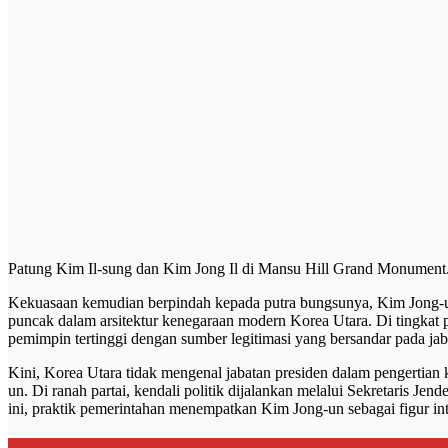
Patung Kim Il-sung dan Kim Jong Il di Mansu Hill Grand Monument.
Kekuasaan kemudian berpindah kepada putra bungsunya, Kim Jong-un.
puncak dalam arsitektur kenegaraan modern Korea Utara. Di tingkat p
pemimpin tertinggi dengan sumber legitimasi yang bersandar pada ja
Kini, Korea Utara tidak mengenal jabatan presiden dalam pengertia
un. Di ranah partai, kendali politik dijalankan melalui Sekretaris J
ini, praktik pemerintahan menempatkan Kim Jong-un sebagai figur inti