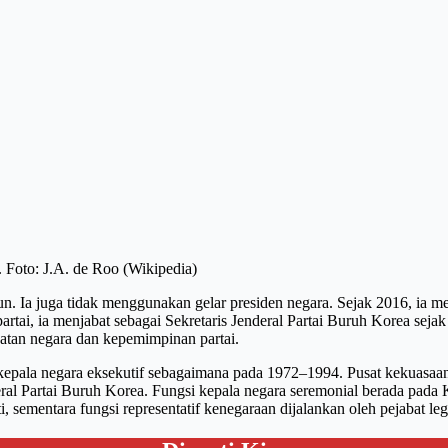
 Foto: J.A. de Roo (Wikipedia)
 Ia juga tidak menggunakan gelar presiden negara. Sejak 2016, ia me
artai, ia menjabat sebagai Sekretaris Jenderal Partai Buruh Korea sej
batan negara dan kepemimpinan partai.
n kepala negara eksekutif sebagaimana pada 1972–1994. Pusat kekuasa
enderal Partai Buruh Korea. Fungsi kepala negara seremonial berada pa
, sementara fungsi representatif kenegaraan dijalankan oleh pejabat leg