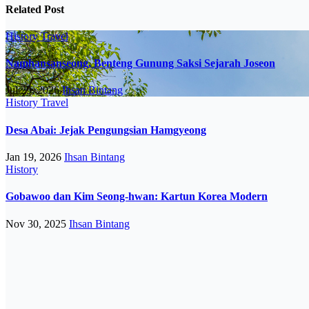
Related Post
History
Travel
Namhansanseong, Benteng Gunung Saksi Sejarah Joseon
Jul 25, 2026
Ihsan Bintang
History
Travel
Desa Abai: Jejak Pengungsian Hamgyeong
Jan 19, 2026
Ihsan Bintang
History
Gobawoo dan Kim Seong-hwan: Kartun Korea Modern
Nov 30, 2025
Ihsan Bintang