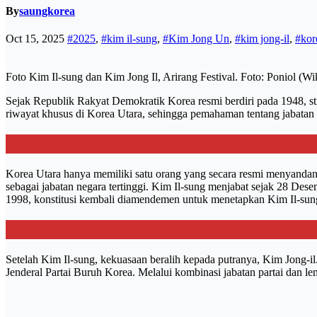
By
saungkorea
Oct 15, 2025
#2025
,
#kim il-sung
,
#Kim Jong Un
,
#kim jong-il
,
#kor
Foto Kim Il-sung dan Kim Jong Il, Arirang Festival. Foto: Poniol (Wi
Sejak Republik Rakyat Demokratik Korea resmi berdiri pada 1948, st
riwayat khusus di Korea Utara, sehingga pemahaman tentang jabatan i
Korea Utara hanya memiliki satu orang yang secara resmi menyandang
sebagai jabatan negara tertinggi. Kim Il-sung menjabat sejak 28 Des
1998, konstitusi kembali diamendemen untuk menetapkan Kim Il-sung 
Setelah Kim Il-sung, kekuasaan beralih kepada putranya, Kim Jong-il
Jenderal Partai Buruh Korea. Melalui kombinasi jabatan partai dan l