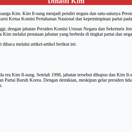
Dinasti Kim
arga Kim. Kim Il-sung menjadi pendiri negara dan satu-satunya Presid
i kursi Ketua Komisi Pertahanan Nasional dan kepemimpinan partai pad
gi, dengan jabatan Presiden Komisi Urusan Negara dan Sekretaris Jen
 Kim melalui penataan jabatan yang berbeda di tingkat partai dan nega
ibaca melalui artikel-artikel berikut ini:
ada era Kim Il-sung. Setelah 1998, jabatan tersebut dihapus dan Kim I
n Partai Buruh Korea. Dengan demikian, meskipun gelar presiden tidak 
n.