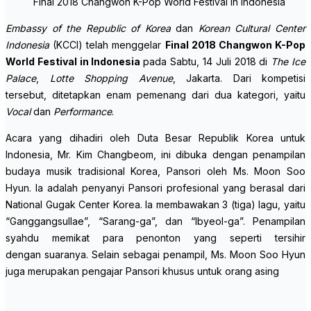
Final 2018 Changwon K-Pop World Festival in Indonesia
Embassy of the Republic of Korea
dan
Korean Cultural Center
Indonesia
(KCCI) telah menggelar
Final 2018 Changwon K-Pop
World Festival in Indonesia
pada Sabtu, 14 Juli 2018 di
The Ice
Palace
,
Lotte Shopping Avenue
, Jakarta. Dari kompetisi
tersebut, ditetapkan enam pemenang dari dua kategori, yaitu
Vocal
dan
Performance
.
Acara yang dihadiri oleh Duta Besar Republik Korea untuk
Indonesia, Mr. Kim Changbeom, ini dibuka dengan penampilan
budaya musik tradisional Korea, Pansori oleh Ms. Moon Soo
Hyun. Ia adalah penyanyi Pansori profesional yang berasal dari
National Gugak Center Korea. Ia membawakan 3 (tiga) lagu, yaitu
“Ganggangsullae”, “Sarang-ga”, dan “Ibyeol-ga”. Penampilan
syahdu memikat para penonton yang seperti tersihir
dengan suaranya. Selain sebagai penampil, Ms. Moon Soo Hyun
juga merupakan pengajar Pansori khusus untuk orang asing