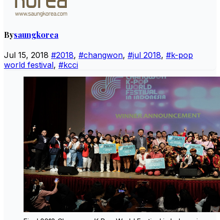
By
saungkorea
Jul 15, 2018
#2018
,
#changwon
,
#jul 2018
,
#k-pop
world festival
,
#kcci