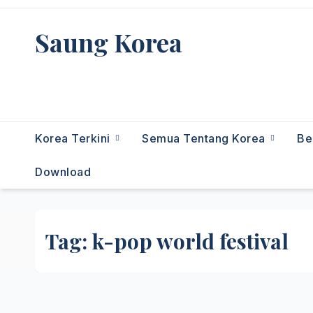
Skip
to
Saung Korea
content
Media Budaya & Bahasa Korea
Terdepan
Korea Terkini
Semua Tentang Korea
Be
Download
Tag:
k-pop world festival