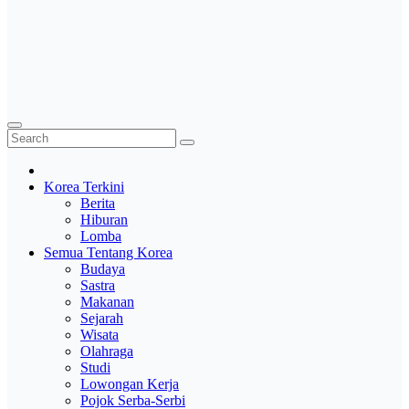
Korea Terkini
Berita
Hiburan
Lomba
Semua Tentang Korea
Budaya
Sastra
Makanan
Sejarah
Wisata
Olahraga
Studi
Lowongan Kerja
Pojok Serba-Serbi