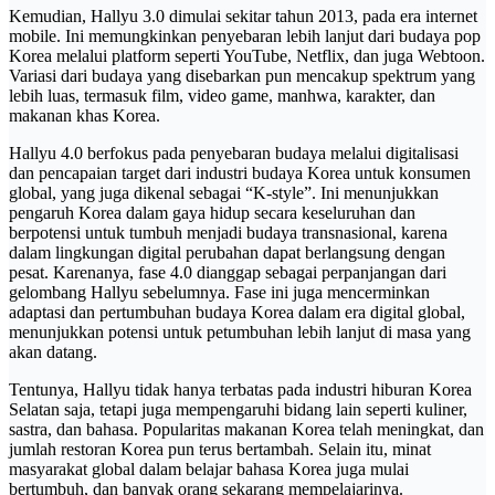
Kemudian, Hallyu 3.0 dimulai sekitar tahun 2013, pada era internet
mobile. Ini memungkinkan penyebaran lebih lanjut dari budaya pop
Korea melalui platform seperti YouTube, Netflix, dan juga Webtoon.
Variasi dari budaya yang disebarkan pun mencakup spektrum yang
lebih luas, termasuk film, video game, manhwa, karakter, dan
makanan khas Korea.
Hallyu 4.0 berfokus pada penyebaran budaya melalui digitalisasi
dan pencapaian target dari industri budaya Korea untuk konsumen
global, yang juga dikenal sebagai “K-style”. Ini menunjukkan
pengaruh Korea dalam gaya hidup secara keseluruhan dan
berpotensi untuk tumbuh menjadi budaya transnasional, karena
dalam lingkungan digital perubahan dapat berlangsung dengan
pesat. Karenanya, fase 4.0 dianggap sebagai perpanjangan dari
gelombang Hallyu sebelumnya. Fase ini juga mencerminkan
adaptasi dan pertumbuhan budaya Korea dalam era digital global,
menunjukkan potensi untuk petumbuhan lebih lanjut di masa yang
akan datang.
Tentunya, Hallyu tidak hanya terbatas pada industri hiburan Korea
Selatan saja, tetapi juga mempengaruhi bidang lain seperti kuliner,
sastra, dan bahasa. Popularitas makanan Korea telah meningkat, dan
jumlah restoran Korea pun terus bertambah. Selain itu, minat
masyarakat global dalam belajar bahasa Korea juga mulai
bertumbuh, dan banyak orang sekarang mempelajarinya.