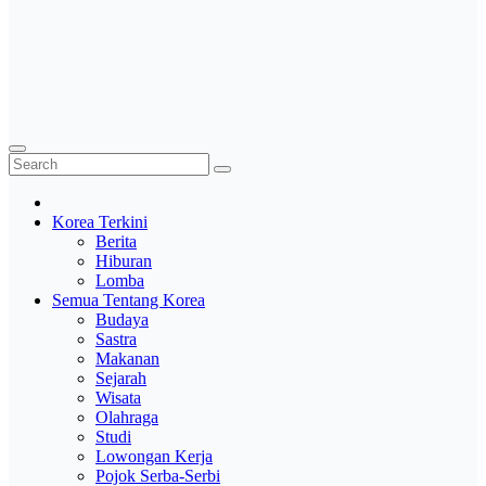
Korea Terkini
Berita
Hiburan
Lomba
Semua Tentang Korea
Budaya
Sastra
Makanan
Sejarah
Wisata
Olahraga
Studi
Lowongan Kerja
Pojok Serba-Serbi