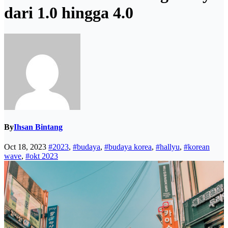
dari 1.0 hingga 4.0
By
Ihsan Bintang
Oct 18, 2023
#2023
,
#budaya
,
#budaya korea
,
#hallyu
,
#korean
wave
,
#okt 2023