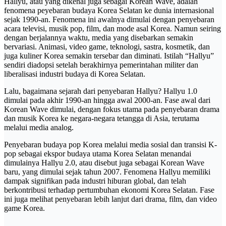
Hallyu, atau yang dikenal juga sebagai Korean Wave, adalah
fenomena peyebaran budaya Korea Selatan ke dunia internasional
sejak 1990-an. Fenomena ini awalnya dimulai dengan penyebaran
acara televisi, musik pop, film, dan mode asal Korea. Namun seiring
dengan berjalannya waktu, media yang disebarkan semakin
bervariasi. Animasi, video game, teknologi, sastra, kosmetik, dan
juga kuliner Korea semakin tersebar dan diminati. Istilah “Hallyu”
sendiri diadopsi setelah berakhirnya pemerintahan militer dan
liberalisasi industri budaya di Korea Selatan.
Lalu, bagaimana sejarah dari penyebaran Hallyu? Hallyu 1.0
dimulai pada akhir 1990-an hingga awal 2000-an. Fase awal dari
Korean Wave dimulai, dengan fokus utama pada penyebaran drama
dan musik Korea ke negara-negara tetangga di Asia, terutama
melalui media analog.
Penyebaran budaya pop Korea melalui media sosial dan transisi K-
pop sebagai ekspor budaya utama Korea Selatan menandai
dimulainya Hallyu 2.0, atau disebut juga sebagai Korean Wave
baru, yang dimulai sejak tahun 2007. Fenomena Hallyu memiliki
dampak signifikan pada industri hiburan global, dan telah
berkontribusi terhadap pertumbuhan ekonomi Korea Selatan. Fase
ini juga melihat penyebaran lebih lanjut dari drama, film, dan video
game Korea.