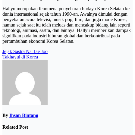
Hallyu merupakan fenomena penyebaran budaya Korea Selatan ke
dunia internasional sejak tahun 1990-an. Awalnya dimulai dengan
penyebaran acara televisi, musik pop, film, dan juga mode Korea,
namun sejak saat itu telah meluas dan mencakup bidang lain seperti
teknologi, animasi, sastra, dan lainnya. Hallyu memberikan dampak
signifikan pada industri hiburan global dan berkontribusi pada
pertumbuhan ekonomi Korea Selatan.
Post
Jejak Sastra Na Tae Joo
Takhayul di Korea
navigation
By
Ihsan Bintang
Related Post