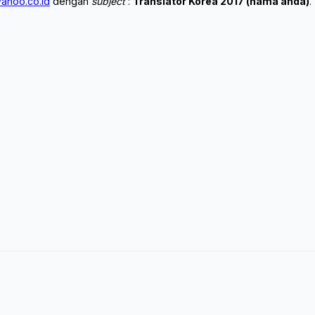
ahoo.co.id
dengan
subject
:
Translator Korea 2017 (nama anda)
.