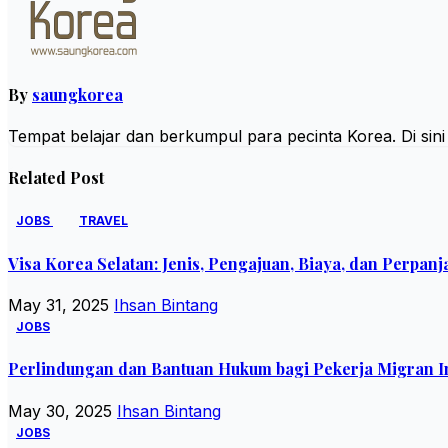
By
saungkorea
Tempat belajar dan berkumpul para pecinta Korea. Di sin
Related Post
JOBS
TRAVEL
Visa Korea Selatan: Jenis, Pengajuan, Biaya, dan Perpan
May 31, 2025
Ihsan Bintang
JOBS
Perlindungan dan Bantuan Hukum bagi Pekerja Migran I
May 30, 2025
Ihsan Bintang
JOBS