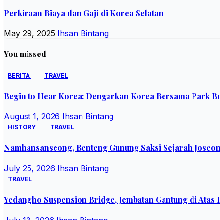
Perkiraan Biaya dan Gaji di Korea Selatan
May 29, 2025
Ihsan Bintang
You missed
BERITA
TRAVEL
Begin to Hear Korea: Dengarkan Korea Bersama Park B
August 1, 2026
Ihsan Bintang
HISTORY
TRAVEL
Namhansanseong, Benteng Gunung Saksi Sejarah Joseo
July 25, 2026
Ihsan Bintang
TRAVEL
Yedangho Suspension Bridge, Jembatan Gantung di Atas