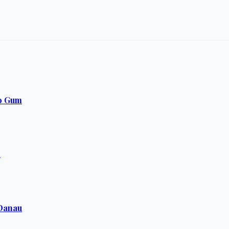
o Gum
n
 Danau