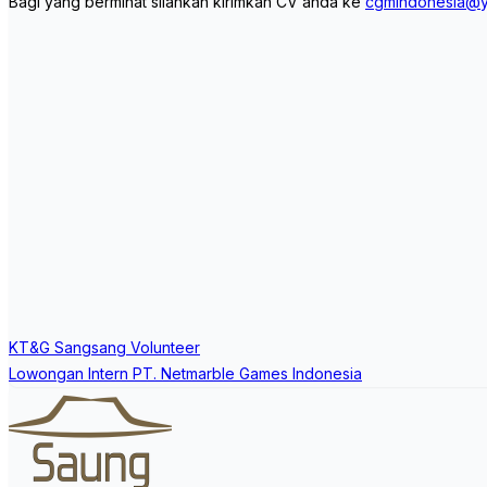
Bagi yang berminat silahkan kirimkan CV anda ke
cgmindonesia@y
Post
KT&G Sangsang Volunteer
navigation
Lowongan Intern PT. Netmarble Games Indonesia