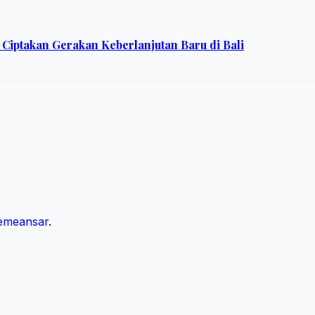
Ciptakan Gerakan Keberlanjutan Baru di Bali
emeansar
.