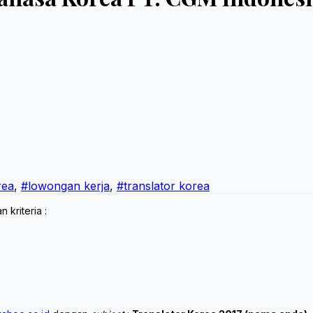
rea
,
#lowongan kerja
,
#translator korea
kriteria :