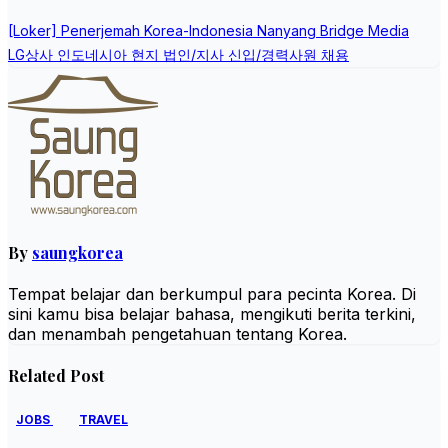
Post
[Loker] Penerjemah Korea-Indonesia Nanyang Bridge Media
navigation
LG상사 인도네시아 현지 법인/지사 신입/경력사원 채용
By
saungkorea
Tempat belajar dan berkumpul para pecinta Korea. Di
sini kamu bisa belajar bahasa, mengikuti berita terkini,
dan menambah pengetahuan tentang Korea.
Related Post
JOBS
TRAVEL