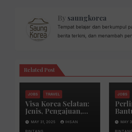
By
saungkorea
Tempat belajar dan berkumpul par
berita terkini, dan menambah pe
Related Post
JOBS
TRAVEL
JOBS
Visa Korea Selatan:
Perl
Jenis, Pengajuan,
Bant
Biaya, dan
bagi
MAY 31, 2025
IHSAN
MAY 3
Perpanjangan
Indo
BINTANG
BINTAN