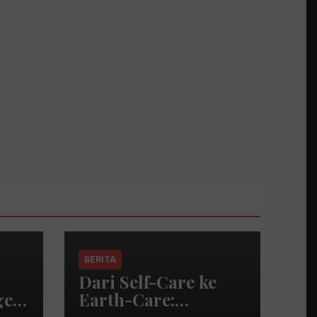
BERITA
Dari Self-Care ke
e,
Earth-Care:
ng
AMOREPACIFIC