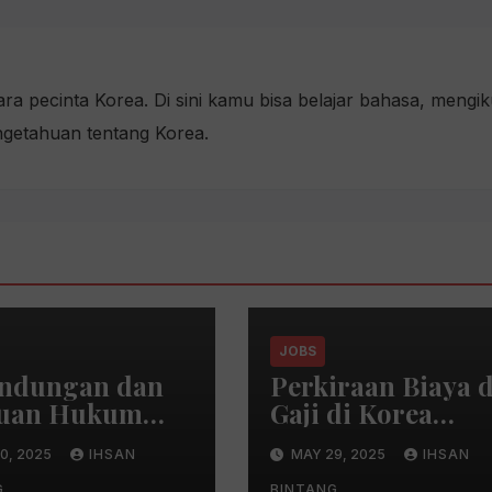
a pecinta Korea. Di sini kamu bisa belajar bahasa, mengik
ngetahuan tentang Korea.
JOBS
indungan dan
Perkiraan Biaya 
uan Hukum
Gaji di Korea
 Pekerja Migran
Selatan
0, 2025
IHSAN
MAY 29, 2025
IHSAN
nesia
G
BINTANG