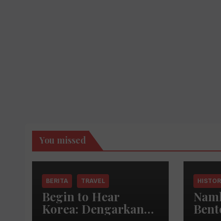
You missed
BERITA
TRAVEL
HISTO
Begin to Hear
Namh
Korea: Dengarkan
Bent
Korea Bersama Park
Saks