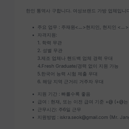
한인 통역사 구합니다. 여성브랜드 가방 업체입니다
주요 업무 : 주재원<ㅡ>현지인, 현지인 <ㅡ
자격지원:
1. 학력 무관
2. 성별 무관
3.제조 업체나 핸드백 업체 경력 우대
4.Fresh Graduate/경력 없이 지원 가능
5.한국어 능력 시험 제출 우대
6. 해당 지역 근거리 거주자 우대
지원 기간 : 빠를수록 좋음
급여 : 현재, 또는 이전 급여 기준 +@ (+@
근무시간: 주6일 근무
지원방법 : iskra.seok@gmail.com (Mr