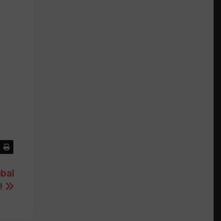
bal
!