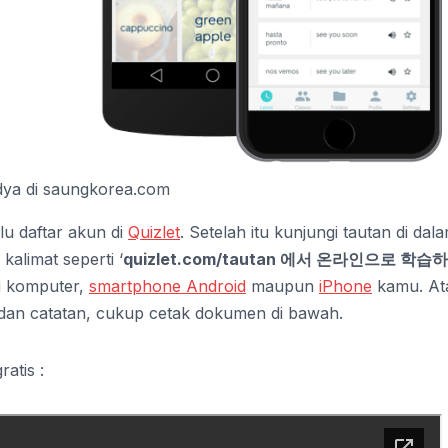
ya di saungkorea.com
lu daftar akun di
Quizlet
. Setelah itu kunjungi tautan di dal
kalimat seperti ‘
quizlet.com/tautan 에서 온라인으로 학습
di komputer,
smartphone Android
maupun
iPhone
kamu. At
 dan catatan, cukup cetak dokumen di bawah.
atis :