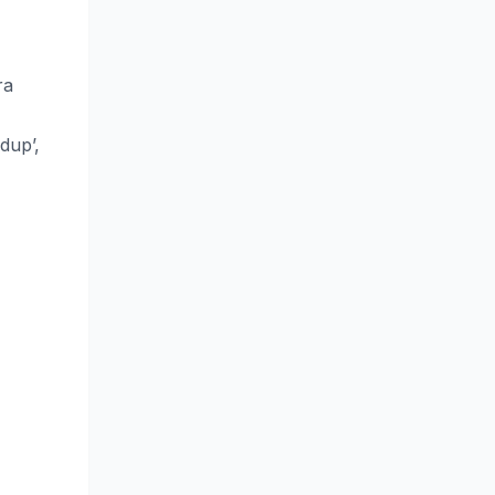
ra
dup’,